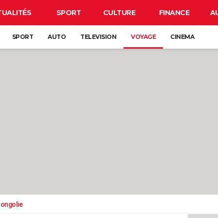
TUALITÉS
SPORT
CULTURE
FINANCE
A
SPORT
AUTO
TELEVISION
VOYAGE
CINEMA
ongolie