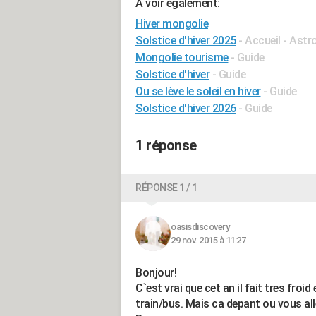
A voir également:
Hiver mongolie
Solstice d'hiver 2025
- Accueil - Ast
Mongolie tourisme
- Guide
Solstice d'hiver
- Guide
Ou se lève le soleil en hiver
- Guide
Solstice d'hiver 2026
- Guide
1 réponse
RÉPONSE 1 / 1
oasisdiscovery
29 nov. 2015 à 11:27
Bonjour!
C`est vrai que cet an il fait tres fro
train/bus. Mais ca depant ou vous all