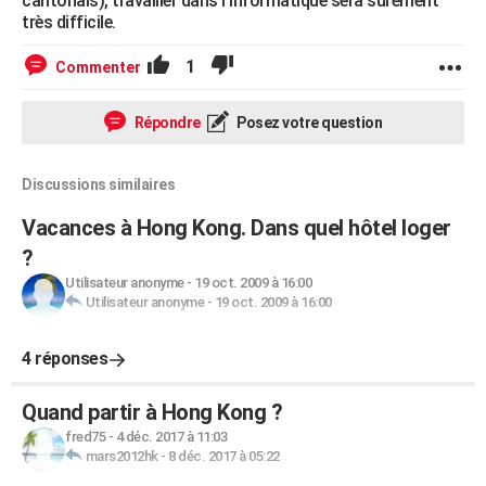
cantonais), travailler dans l'informatique sera sûrement
très difficile.
1
Commenter
Répondre
Posez votre question
Discussions similaires
Vacances à Hong Kong. Dans quel hôtel loger
?
Utilisateur anonyme
-
19 oct. 2009 à 16:00
Utilisateur anonyme
-
19 oct. 2009 à 16:00
4 réponses
Quand partir à Hong Kong ?
fred75
-
4 déc. 2017 à 11:03
mars2012hk
-
8 déc. 2017 à 05:22