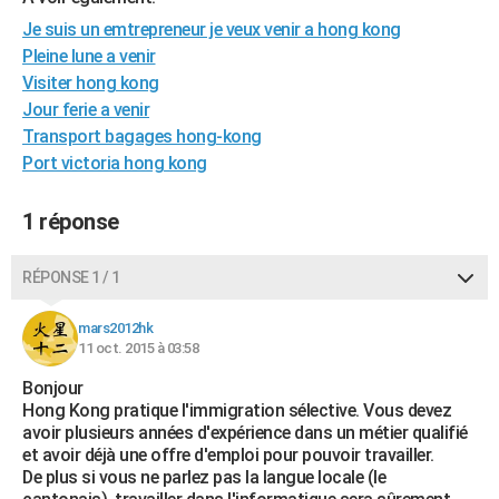
City break
Voyage de noces
Climat
Destinations
Voyage nature
Forum
+
PHOTO
Je suis un emtrepreneur je veux venir a hong kong
Pleine lune a venir
GUIDES D'ACHAT
Visiter hong kong
Jour ferie a venir
BONS PLANS
Transport bagages hong-kong
CARTE DE VOEUX
Port victoria hong kong
Carte Bonne année
Carte Pâques
Carte de Noël
Carte Saint-Valentin
Carte d'anniversaire
DICTIONNAIRE
1 réponse
Biographies
Expressions
Dictionnaire
Citations
Proverbes
PROGRAMME TV
RÉPONSE 1 / 1
COPAINS D'AVANT
mars2012hk
Se connecter
Collèges
Universités
Service militaire
S'inscrire
Lycées
Primaires
Entreprises
Avis de recherche
AVIS DE DÉCÈS
11 oct. 2015 à 03:58
Bonjour
FORUM
Hong Kong pratique l'immigration sélective. Vous devez
Lifestyle
Sport
Television
Cinema
Bricolage
Culture
Auto
Voyage
avoir plusieurs années d'expérience dans un métier qualifié
et avoir déjà une offre d'emploi pour pouvoir travailler.
De plus si vous ne parlez pas la langue locale (le