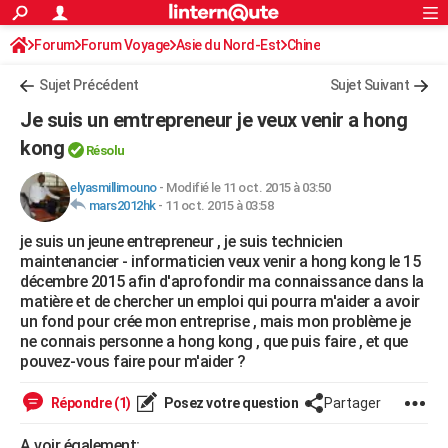
ACTUALITÉS
Forum
Forum Voyage
Asie du Nord-Est
Connexion
S'inscrire
Chine
Rechercher
Société
Education
Villes
Politique
Faits Divers
Monde
+
SPORT
Sujet Précédent
Sujet Suivant
Football
Cyclisme
Forum
Coupe du monde 2026
Tennis
Rugby
CULTURE
Je suis un emtrepreneur je veux venir a hong
TNT
Cinéma
Musique
Programme TV
Streaming
Sorties cinéma
+
kong
FINANCE
Résolu
Impôts
Immobilier
Banque
Crédit
Retraite
Epargne
Risques naturels par ville
Assurance
AUTO
elyasmillimouno
-
Modifié le 11 oct. 2015 à 03:50
mars2012hk
-
11 oct. 2015 à 03:58
Réserver un essai
Berlines
Forum auto
Essais
Citadines
SUV
+
HIGH-TECH
je suis un jeune entrepreneur , je suis technicien
maintenancier - informaticien veux venir a hong kong le 15
Meilleur smartphone
Ordinateurs
Guide high-tech
Mobiles
Internet
Jeux vidéo
+
BRICOLAGE
décembre 2015 afin d'aprofondir ma connaissance dans la
matière et de chercher un emploi qui pourra m'aider a avoir
Aménagement intérieur
Cuisine
Jardinage
+
Forum
Extérieur
Salle de bains
Rangement
WEEK-END
un fond pour crée mon entreprise , mais mon problème je
ne connais personne a hong kong , que puis faire , et que
Escapades
Expositions
Week-end nature
Guides de France
Patrimoine
Musées
+
LIFESTYLE
pouvez-vous faire pour m'aider ?
Bien-être
Mode
+
Art de vivre
Loisirs
Modes de vie
SANTE
Répondre (1)
Posez votre question
Partager
Guide de la santé
Médicaments
+
Alimentation
Maladies
Sommeil
VOYAGE
A voir également: