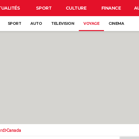
TUALITÉS
SPORT
CULTURE
FINANCE
A
SPORT
AUTO
TELEVISION
VOYAGE
CINEMA
ord
Canada