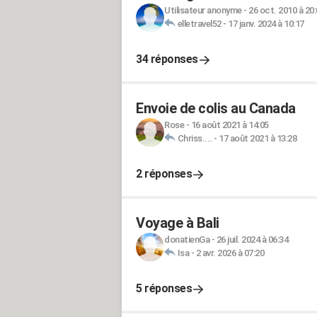
Utilisateur anonyme
-
26 oct. 2010 à 20
elletravel52
-
17 janv. 2024 à 10:17
34 réponses
Envoie de colis au Canada
Rose
-
16 août 2021 à 14:05
Chriss....
-
17 août 2021 à 13:28
2 réponses
Voyage à Bali
donatienGa
-
26 juil. 2024 à 06:34
Isa
-
2 avr. 2026 à 07:20
5 réponses