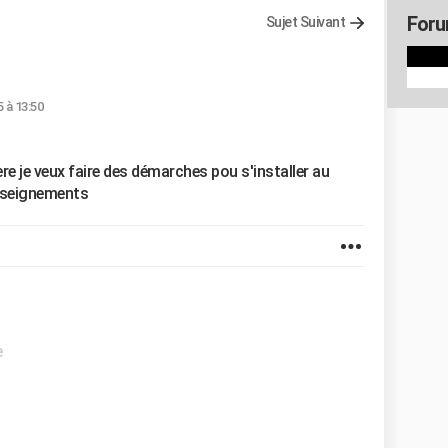
Foru
Sujet Suivant
5 à 13:50
ière je veux faire des démarches pou s'installer au
enseignements
e