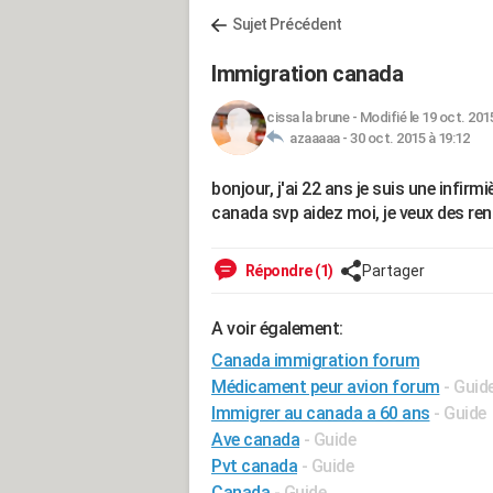
Sujet Précédent
Immigration canada
cissa la brune
-
Modifié le 19 oct. 201
azaaaaa -
30 oct. 2015 à 19:12
bonjour, j'ai 22 ans je suis une infirm
canada svp aidez moi, je veux des r
Répondre (1)
Partager
A voir également:
Canada immigration forum
Médicament peur avion forum
- Guid
Immigrer au canada a 60 ans
- Guide
Ave canada
- Guide
Pvt canada
- Guide
Canada
- Guide