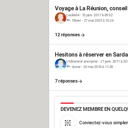
Voyage à La Réunion, conseil
Leslie04
-
15 janv. 2017 à 09:32
Olivier
-
27 mai 2023 à 13:24
12 réponses
Hesitons à réserver en Sardaig
Utilisateur anonyme
-
21 janv. 2011 à 20
dume
-
26 mai 2018 à 11:28
7 réponses
DEVENEZ MEMBRE EN QUELQ
Connectez-vous simpleme