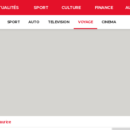
TUALITÉS
SPORT
CULTURE
FINANCE
A
SPORT
AUTO
TELEVISION
VOYAGE
CINEMA
aurice