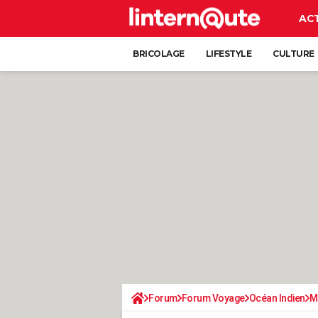
AC
BRICOLAGE
LIFESTYLE
CULTURE
Forum
Forum Voyage
Océan Indien
M