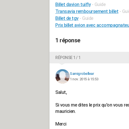
Billet davion tuifly
- Guide
Transavia remboursement billet
- Gu
Billet de tgv
- Guide
Prix billet avion avec accompagnateu
1 réponse
RÉPONSE 1 / 1
Samigrobellear
1 nov. 2015 à 15:53
Salut,
Si vous me dites le prix qu'on vous r
mauricien.
Merci