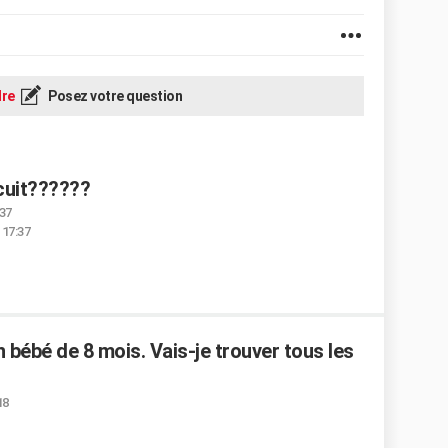
re
Posez votre question
cuit??????
:37
 17:37
 bébé de 8 mois. Vais-je trouver tous les
18