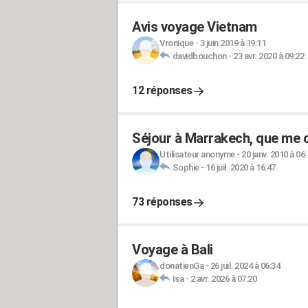
Avis voyage Vietnam
Vronique
-
3 juin 2019 à 19:11
davidbouchon
-
23 avr. 2020 à 09:22
12 réponses
Séjour à Marrakech, que me co
Utilisateur anonyme
-
20 janv. 2010 à 06
Sophie
-
16 juil. 2020 à 16:47
73 réponses
Voyage à Bali
donatienGa
-
26 juil. 2024 à 06:34
Isa
-
2 avr. 2026 à 07:20