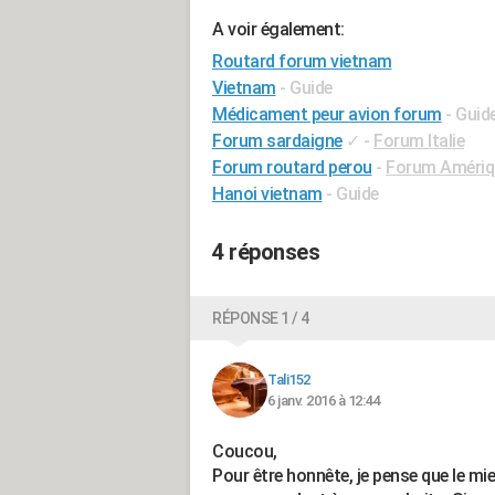
A voir également:
Routard forum vietnam
Vietnam
- Guide
Médicament peur avion forum
- Guid
Forum sardaigne
✓
-
Forum Italie
Forum routard perou
-
Forum Amériq
Hanoi vietnam
- Guide
4 réponses
RÉPONSE 1 / 4
Tali152
6 janv. 2016 à 12:44
Coucou,
Pour être honnête, je pense que le mi