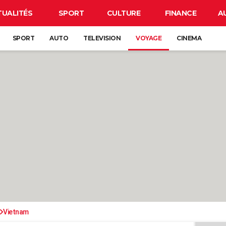
TUALITÉS
SPORT
CULTURE
FINANCE
A
SPORT
AUTO
TELEVISION
VOYAGE
CINEMA
Vietnam