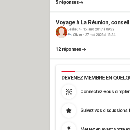
5 réponses
Voyage à La Réunion, conseil
Leslie04
-
15 janv. 2017 à 09:32
Olivier
-
27 mai 2023 à 13:24
12 réponses
DEVENEZ MEMBRE EN QUELQ
Connectez-vous simpleme
Suivez vos discussions 
Mettez en avant votre ex