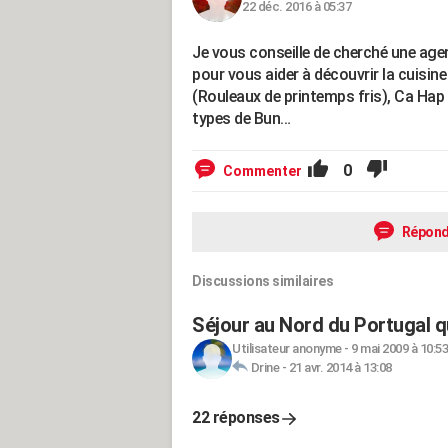
22 déc. 2016 à 05:37
Je vous conseille de cherché une agen
pour vous aider à découvrir la cuisin
(Rouleaux de printemps fris), Ca Hap 
types de Bun…
0
Commenter
Répond
Discussions similaires
Séjour au Nord du Portugal qu
Utilisateur anonyme
-
9 mai 2009 à 10:53
Drine
-
21 avr. 2014 à 13:08
22 réponses