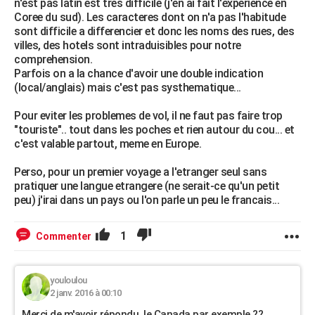
n'est pas latin est tres difficile (j'en ai fait l'experience en
Coree du sud). Les caracteres dont on n'a pas l'habitude
sont difficile a differencier et donc les noms des rues, des
villes, des hotels sont intraduisibles pour notre
comprehension.
Parfois on a la chance d'avoir une double indication
(local/anglais) mais c'est pas systhematique...
Pour eviter les problemes de vol, il ne faut pas faire trop
"touriste".. tout dans les poches et rien autour du cou... et
c'est valable partout, meme en Europe.
Perso, pour un premier voyage a l'etranger seul sans
pratiquer une langue etrangere (ne serait-ce qu'un petit
peu) j'irai dans un pays ou l'on parle un peu le francais...
1
Commenter
youloulou
2 janv. 2016 à 00:10
Merci de m'avoir répondu, le Canada par exemple ??