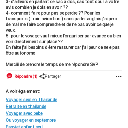
3- d'ailleurs en parlant de sac à dos, sac tout cour à votre
City break
Voyage de noces
Climat
Destinations
Voyage nature
Forum
+
avis combien je dois en avoir ??
PHOTO
4- comment faire pour pas se perdre ?? Pour les
transports ( train avion bus ) sans parler anglais j'ai peur
GUIDES D'ACHAT
de mal me faire comprendre et de ne pas avoir ce que je
veux.
BONS PLANS
5- pour le voyage vaut mieux l'organiser par avance ou bien
voir directement sur place ??
CARTE DE VOEUX
En faite j'ai besoins d'être rassurer car j'ai peur de ne e pas
Carte Bonne année
Carte Pâques
Carte de Noël
Carte Saint-Valentin
Carte d'anniversaire
être autonome
DICTIONNAIRE
Biographies
Expressions
Dictionnaire
Citations
Proverbes
Merciii de prendre le temps de me répondre SVP
PROGRAMME TV
COPAINS D'AVANT
Répondre (1)
Partager
Se connecter
Collèges
Universités
Service militaire
S'inscrire
Lycées
Primaires
Entreprises
Avis de recherche
AVIS DE DÉCÈS
A voir également:
Voyager seul en Thaïlande
FORUM
Retraite en thailande
Lifestyle
Sport
Television
Cinema
Bricolage
Culture
Auto
Voyage
Voyager avec bebe
Ou voyager en septembre
Easyjet enfant seul