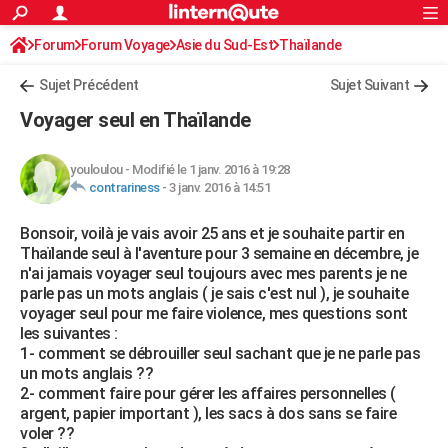
ACTUALITÉS
Forum
Forum Voyage
Asie du Sud-Est
Connexion
S'inscrire
Thaïlande
Rechercher
Société
Education
Villes
Politique
Faits Divers
Monde
+
SPORT
Sujet Précédent
Sujet Suivant
Football
Cyclisme
Forum
Coupe du monde 2026
Tennis
Rugby
CULTURE
Voyager seul en Thaïlande
TNT
Cinéma
Musique
Programme TV
Streaming
Sorties cinéma
+
FINANCE
youloulou
-
Modifié le 1 janv. 2016 à 19:28
Impôts
Immobilier
Banque
Crédit
Retraite
Epargne
Risques naturels par ville
Assurance
AUTO
contrariness
-
3 janv. 2016 à 14:51
Réserver un essai
Berlines
Forum auto
Essais
Citadines
SUV
+
HIGH-TECH
Bonsoir, voilà je vais avoir 25 ans et je souhaite partir en
Thaïlande seul à l'aventure pour 3 semaine en décembre, je
Meilleur smartphone
Ordinateurs
Guide high-tech
Mobiles
Internet
Jeux vidéo
+
BRICOLAGE
n'ai jamais voyager seul toujours avec mes parents je ne
parle pas un mots anglais ( je sais c'est nul ), je souhaite
Aménagement intérieur
Cuisine
Jardinage
+
Forum
Extérieur
Salle de bains
Rangement
WEEK-END
voyager seul pour me faire violence, mes questions sont
les suivantes :
Escapades
Expositions
Week-end nature
Guides de France
Patrimoine
Musées
+
LIFESTYLE
1- comment se débrouiller seul sachant que je ne parle pas
un mots anglais ??
Bien-être
Mode
+
Art de vivre
Loisirs
Modes de vie
SANTE
2- comment faire pour gérer les affaires personnelles (
argent, papier important ), les sacs à dos sans se faire
Guide de la santé
Médicaments
+
Alimentation
Maladies
Sommeil
VOYAGE
voler ??