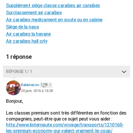
Supplément siège classe caraibes air caraibes
City break
Voyage de noces
Climat
Destinations
Voyage nature
Forum
+
PHOTO
Surclassement air caraïbes
GUIDES D'ACHAT
Air caraibes medicament en soute ou en cabine
Siège de la nasa
BONS PLANS
Air caraibes la havane
Air caraibes hall orly
CARTE DE VOEUX
Carte Bonne année
Carte Pâques
Carte de Noël
Carte Saint-Valentin
Carte d'anniversaire
DICTIONNAIRE
1 réponse
Biographies
Expressions
Dictionnaire
Citations
Proverbes
PROGRAMME TV
RÉPONSE 1 / 1
COPAINS D'AVANT
Kalamazoo
1
Se connecter
Collèges
Universités
Service militaire
S'inscrire
Lycées
Primaires
Entreprises
Avis de recherche
20 janv. 2016 à 18:28
AVIS DE DÉCÈS
Bonjour,
FORUM
Les classes premium sont très différentes en fonction des
Lifestyle
Sport
Television
Cinema
Bricolage
Culture
Auto
Voyage
compagnies, peut-être que ce sujet peut vous aider :
http://www.linternaute.com/voyage/transports/1210160-
les-premium-economy-qui-valent-vraiment-le-coup/