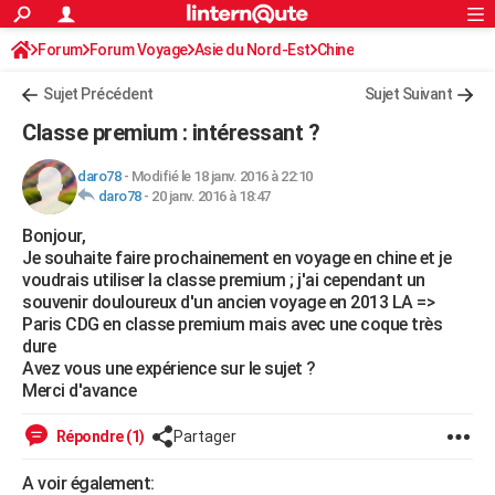
ACTUALITÉS
Forum
Forum Voyage
Asie du Nord-Est
Connexion
S'inscrire
Chine
Rechercher
Société
Education
Villes
Politique
Faits Divers
Monde
+
SPORT
Sujet Précédent
Sujet Suivant
Football
Cyclisme
Forum
Coupe du monde 2026
Tennis
Rugby
CULTURE
Classe premium : intéressant ?
TNT
Cinéma
Musique
Programme TV
Streaming
Sorties cinéma
+
FINANCE
daro78
-
Modifié le 18 janv. 2016 à 22:10
daro78
-
20 janv. 2016 à 18:47
Impôts
Immobilier
Banque
Crédit
Retraite
Epargne
Risques naturels par ville
Assurance
AUTO
Bonjour,
Réserver un essai
Berlines
Forum auto
Essais
Citadines
SUV
+
HIGH-TECH
Je souhaite faire prochainement en voyage en chine et je
voudrais utiliser la classe premium ; j'ai cependant un
Meilleur smartphone
Ordinateurs
Guide high-tech
Mobiles
Internet
Jeux vidéo
+
BRICOLAGE
souvenir douloureux d'un ancien voyage en 2013 LA =>
Paris CDG en classe premium mais avec une coque très
Aménagement intérieur
Cuisine
Jardinage
+
Forum
Extérieur
Salle de bains
Rangement
WEEK-END
dure
Avez vous une expérience sur le sujet ?
Escapades
Expositions
Week-end nature
Guides de France
Patrimoine
Musées
+
LIFESTYLE
Merci d'avance
Bien-être
Mode
+
Art de vivre
Loisirs
Modes de vie
SANTE
Répondre (1)
Partager
Guide de la santé
Médicaments
+
Alimentation
Maladies
Sommeil
VOYAGE
A voir également: