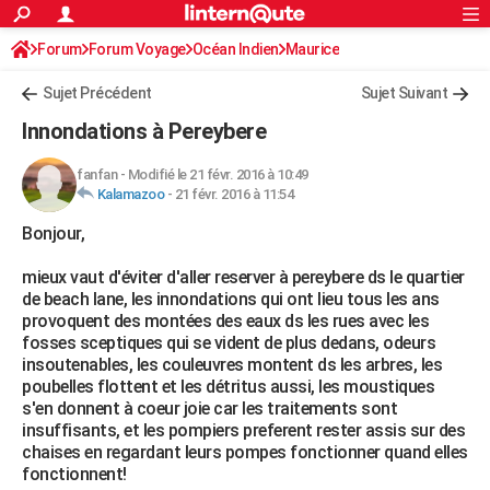
ACTUALITÉS
Forum
Forum Voyage
Océan Indien
Connexion
S'inscrire
Maurice
Rechercher
Société
Education
Villes
Politique
Faits Divers
Monde
+
SPORT
Sujet Précédent
Sujet Suivant
Football
Cyclisme
Forum
Coupe du monde 2026
Tennis
Rugby
CULTURE
Innondations à Pereybere
TNT
Cinéma
Musique
Programme TV
Streaming
Sorties cinéma
+
FINANCE
fanfan
-
Modifié le 21 févr. 2016 à 10:49
Kalamazoo
-
21 févr. 2016 à 11:54
Impôts
Immobilier
Banque
Crédit
Retraite
Epargne
Risques naturels par ville
Assurance
AUTO
Bonjour,
Réserver un essai
Berlines
Forum auto
Essais
Citadines
SUV
+
HIGH-TECH
mieux vaut d'éviter d'aller reserver à pereybere ds le quartier
Meilleur smartphone
Ordinateurs
Guide high-tech
Mobiles
Internet
Jeux vidéo
+
BRICOLAGE
de beach lane, les innondations qui ont lieu tous les ans
provoquent des montées des eaux ds les rues avec les
Aménagement intérieur
Cuisine
Jardinage
+
Forum
Extérieur
Salle de bains
Rangement
WEEK-END
fosses sceptiques qui se vident de plus dedans, odeurs
insoutenables, les couleuvres montent ds les arbres, les
Escapades
Expositions
Week-end nature
Guides de France
Patrimoine
Musées
+
LIFESTYLE
poubelles flottent et les détritus aussi, les moustiques
s'en donnent à coeur joie car les traitements sont
Bien-être
Mode
+
Art de vivre
Loisirs
Modes de vie
SANTE
insuffisants, et les pompiers preferent rester assis sur des
chaises en regardant leurs pompes fonctionner quand elles
Guide de la santé
Médicaments
+
Alimentation
Maladies
Sommeil
VOYAGE
fonctionnent!