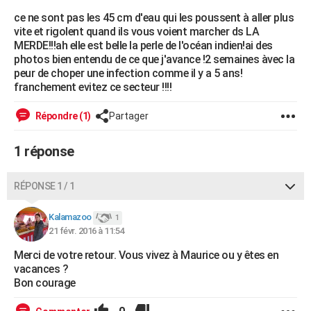
City break
Voyage de noces
Climat
Destinations
Voyage nature
Forum
+
ce ne sont pas les 45 cm d'eau qui les poussent à aller plus
PHOTO
vite et rigolent quand ils vous voient marcher ds LA
MERDE!!!ah elle est belle la perle de l'océan indien!ai des
GUIDES D'ACHAT
photos bien entendu de ce que j'avance !2 semaines àvec la
peur de choper une infection comme il y a 5 ans!
BONS PLANS
franchement evitez ce secteur !!!!
CARTE DE VOEUX
Répondre (1)
Partager
Carte Bonne année
Carte Pâques
Carte de Noël
Carte Saint-Valentin
Carte d'anniversaire
DICTIONNAIRE
1 réponse
Biographies
Expressions
Dictionnaire
Citations
Proverbes
PROGRAMME TV
COPAINS D'AVANT
RÉPONSE 1 / 1
Se connecter
Collèges
Universités
Service militaire
S'inscrire
Lycées
Primaires
Entreprises
Avis de recherche
AVIS DE DÉCÈS
Kalamazoo
1
21 févr. 2016 à 11:54
FORUM
Merci de votre retour. Vous vivez à Maurice ou y êtes en
Lifestyle
Sport
Television
Cinema
Bricolage
Culture
Auto
Voyage
vacances ?
Bon courage