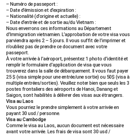
– Numéro de passeport :
City break
Voyage de noces
Climat
Destinations
Voyage nature
Forum
+
PHOTO
– Date d’émission et d’expiration :
– Nationalité (d’origine et actuelle) :
GUIDES D'ACHAT
– Date d’entrée et de sortie au/du Vietnam :
Nous enverrons ces informations au Département
BONS PLANS
d’Immigration vietnamien. L’approbation de votre visa vous
parviendra après 2 – 5 jours. Il vous suffit de l’imprimer et
CARTE DE VOEUX
n’oubliez pas de prendre ce document avec votre
passeport.
Carte Bonne année
Carte Pâques
Carte de Noël
Carte Saint-Valentin
Carte d'anniversaire
DICTIONNAIRE
À votre arrivée à l’aéroport, présentez 1 photo d’identité et
remplir le formulaire d’application de visa que vous
Biographies
Expressions
Dictionnaire
Citations
Proverbes
PROGRAMME TV
trouverez dans la salle de débarquement. Il vous faut payer
25 $ (visa simple pour une entrée/une sortie) ou 50$ (visa à
COPAINS D'AVANT
multiple entrées/sorties). Veuillez noter bien que seuls les 3
postes frontaliers des aéroports de Hanoi, Danang et
Se connecter
Collèges
Universités
Service militaire
S'inscrire
Lycées
Primaires
Entreprises
Avis de recherche
AVIS DE DÉCÈS
Saigon, sont habilités à délivrer des visas aux étrangers.
Visa au Laos
FORUM
Vous pourriez le prendre simplement à votre arrivée en
payant 30 usd / personne.
Lifestyle
Sport
Television
Cinema
Bricolage
Culture
Auto
Voyage
Visa au Cambodge
Comme le visa au Laos, aucun document est nécessaire
avant votre arrivée. Les frais de visa sont 30 usd /