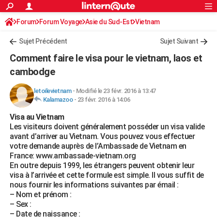
ACTUALITÉS
Forum
Forum Voyage
Asie du Sud-Est
Connexion
S'inscrire
Vietnam
Rechercher
Société
Education
Villes
Politique
Faits Divers
Monde
+
SPORT
Sujet Précédent
Sujet Suivant
Football
Cyclisme
Forum
Coupe du monde 2026
Tennis
Rugby
CULTURE
Comment faire le visa pour le vietnam, laos et
TNT
Cinéma
Musique
Programme TV
Streaming
Sorties cinéma
+
cambodge
FINANCE
Impôts
Immobilier
Banque
Crédit
Retraite
Epargne
Risques naturels par ville
Assurance
AUTO
letoilevietnam
-
Modifié le 23 févr. 2016 à 13:47
Kalamazoo
-
23 févr. 2016 à 14:06
Réserver un essai
Berlines
Forum auto
Essais
Citadines
SUV
+
HIGH-TECH
Visa au Vietnam
Les visiteurs doivent généralement posséder un visa valide
Meilleur smartphone
Ordinateurs
Guide high-tech
Mobiles
Internet
Jeux vidéo
+
BRICOLAGE
avant d’arriver au Vietnam. Vous pouvez vous effectuer
votre demande auprès de l’Ambassade de Vietnam en
Aménagement intérieur
Cuisine
Jardinage
+
Forum
Extérieur
Salle de bains
Rangement
WEEK-END
France: www.ambassade-vietnam.org
En outre depuis 1999, les étrangers peuvent obtenir leur
Escapades
Expositions
Week-end nature
Guides de France
Patrimoine
Musées
+
LIFESTYLE
visa à l’arrivée et cette formule est simple. Il vous suffit de
nous fournir les informations suivantes par émail :
Bien-être
Mode
+
Art de vivre
Loisirs
Modes de vie
SANTE
– Nom et prénom :
– Sex :
Guide de la santé
Médicaments
+
Alimentation
Maladies
Sommeil
VOYAGE
– Date de naissance :