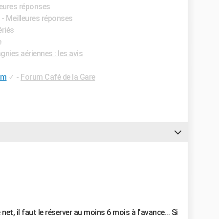
leures réponses
- Meilleures réponses
ériés
e
ies aériennes : les avis
um
✓
-
Forum Café de la Gare
net, il faut le réserver au moins 6 mois à l'avance... Si