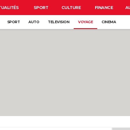
TUALITÉS
SPORT
CULTURE
FINANCE
A
SPORT
AUTO
TELEVISION
VOYAGE
CINEMA