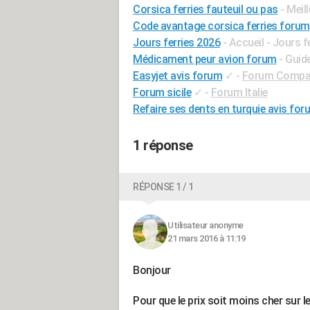
Corsica ferries fauteuil ou pas
- Meil
Code avantage corsica ferries forum
Jours ferries 2026
- Accueil - Jours f
Médicament peur avion forum
- Guid
Easyjet avis forum
✓
-
Forum Compagn
Forum sicile
✓
-
Forum Italie
Refaire ses dents en turquie avis for
1 réponse
RÉPONSE 1 / 1
Utilisateur anonyme
21 mars 2016 à 11:19
Bonjour
Pour que le prix soit moins cher sur le 