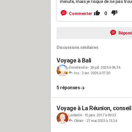
minute, mais je risque de ne pas trouv
0
Commenter
Répond
Discussions similaires
Voyage à Bali
donatienGa
-
26 juil. 2024 à 06:34
Isa
-
2 avr. 2026 à 07:20
5 réponses
Voyage à La Réunion, conseil
Leslie04
-
15 janv. 2017 à 09:32
Olivier
-
27 mai 2023 à 13:24