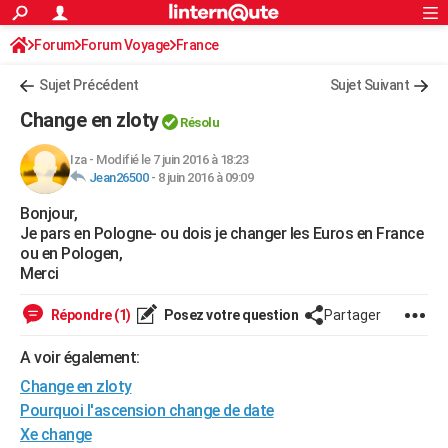
ACTUALITÉS
Forum
Forum Voyage
France
Connexion
S'inscrire
Rechercher
Société
Education
Villes
Politique
Faits Divers
Monde
+
SPORT
Sujet Précédent
Sujet Suivant
Football
Cyclisme
Forum
Coupe du monde 2026
Tennis
Rugby
CULTURE
Change en zloty
Résolu
TNT
Cinéma
Musique
Programme TV
Streaming
Sorties cinéma
+
FINANCE
Iza
-
Modifié le 7 juin 2016 à 18:23
Jean26500
-
8 juin 2016 à 09:09
Impôts
Immobilier
Banque
Crédit
Retraite
Epargne
Risques naturels par ville
Assurance
AUTO
Bonjour,
Réserver un essai
Berlines
Forum auto
Essais
Citadines
SUV
+
HIGH-TECH
Je pars en Pologne- ou dois je changer les Euros en France
ou en Pologen,
Meilleur smartphone
Ordinateurs
Guide high-tech
Mobiles
Internet
Jeux vidéo
+
BRICOLAGE
Merci
Aménagement intérieur
Cuisine
Jardinage
+
Forum
Extérieur
Salle de bains
Rangement
WEEK-END
Répondre (1)
Posez votre question
Partager
Escapades
Expositions
Week-end nature
Guides de France
Patrimoine
Musées
+
LIFESTYLE
A voir également:
Change en zloty
Bien-être
Mode
+
Art de vivre
Loisirs
Modes de vie
SANTE
Pourquoi l'ascension change de date
Guide de la santé
Médicaments
+
Alimentation
Maladies
Sommeil
VOYAGE
Xe change