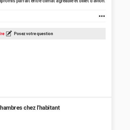
promis parfait entre climat agréable et billet d’avion.
re
Posez votre question
hambres chez l'habitant