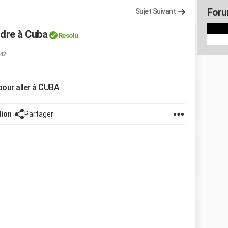
Foru
Sujet Suivant
ndre à Cuba
Résolu
:42
 pour aller à CUBA
tion
Partager