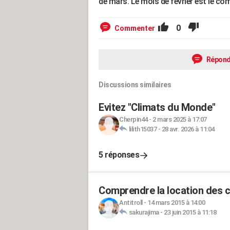
de mars. Le mois de février est le com
0
Commenter
Répond
Discussions similaires
Evitez "Climats du Monde"
Cherpin44
-
2 mars 2025 à 17:07
lilith15037
-
28 avr. 2026 à 11:04
5 réponses
Comprendre la location des c
Antitroll
-
14 mars 2015 à 14:00
sakurajima
-
23 juin 2015 à 11:18