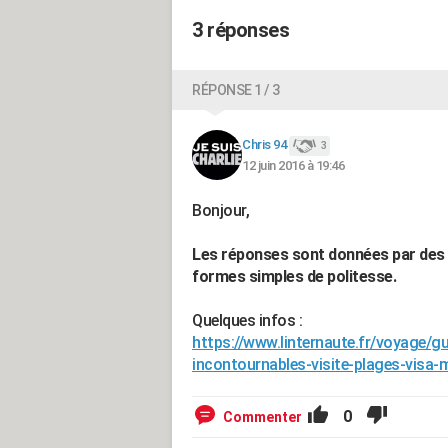
3 réponses
RÉPONSE 1 / 3
Chris 94
3
12 juin 2016 à 19:46
Bonjour,
Les réponses sont données par des 
formes simples de politesse.
Quelques infos :
https://www.linternaute.fr/voyage/g
incontournables-visite-plages-visa-
0
Commenter