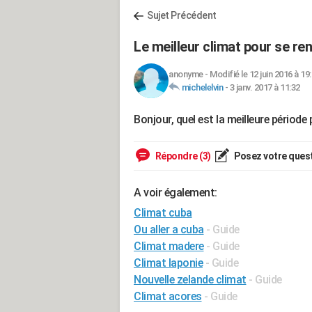
Sujet Précédent
Le meilleur climat pour se re
anonyme
-
Modifié le 12 juin 2016 à 19
michelelvin
-
3 janv. 2017 à 11:32
Bonjour, quel est la meilleure période
Répondre (3)
Posez votre ques
A voir également:
Climat cuba
Ou aller a cuba
- Guide
Climat madere
- Guide
Climat laponie
- Guide
Nouvelle zelande climat
- Guide
Climat acores
- Guide