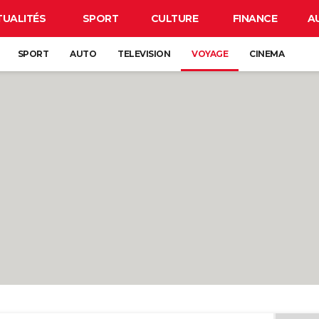
TUALITÉS
SPORT
CULTURE
FINANCE
A
SPORT
AUTO
TELEVISION
VOYAGE
CINEMA