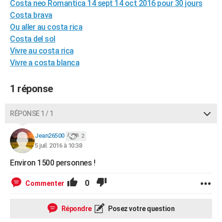
Costa neo Romantica 14 sept 14 oct 2016 pour 30 jours
City break
Voyage de noces
Climat
Destinations
Voyage nature
Forum
+
PHOTO
Costa brava
Ou aller au costa rica
GUIDES D'ACHAT
Costa del sol
Vivre au costa rica
BONS PLANS
Vivre a costa blanca
CARTE DE VOEUX
1 réponse
Carte Bonne année
Carte Pâques
Carte de Noël
Carte Saint-Valentin
Carte d'anniversaire
DICTIONNAIRE
Biographies
Expressions
Dictionnaire
Citations
Proverbes
PROGRAMME TV
RÉPONSE 1 / 1
COPAINS D'AVANT
Jean26500
2
5 juil. 2016 à 10:38
Se connecter
Collèges
Universités
Service militaire
S'inscrire
Lycées
Primaires
Entreprises
Avis de recherche
AVIS DE DÉCÈS
Environ 1500 personnes !
FORUM
0
Commenter
Lifestyle
Sport
Television
Cinema
Bricolage
Culture
Auto
Voyage
Répondre
Posez votre question