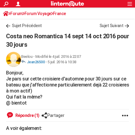
ACTUALITÉS
Forum
Forum Voyage
France
Connexion
S'inscrire
Rechercher
Société
Education
Villes
Politique
Faits Divers
Monde
+
SPORT
Sujet Précédent
Sujet Suivant
Football
Cyclisme
Forum
Coupe du monde 2026
Tennis
Rugby
CULTURE
Costa neo Romantica 14 sept 14 oct 2016 pour
TNT
Cinéma
Musique
Programme TV
Streaming
Sorties cinéma
+
30 jours
FINANCE
Impôts
Immobilier
Banque
Crédit
Retraite
Epargne
Risques naturels par ville
Assurance
AUTO
Beelou
-
Modifié le 4 juil. 2016 à 22:07
Jean26500
-
5 juil. 2016 à 10:38
Réserver un essai
Berlines
Forum auto
Essais
Citadines
SUV
+
HIGH-TECH
Bonjour,
Je pars sur cette croisiere d'automne pour 30 jours sur ce
Meilleur smartphone
Ordinateurs
Guide high-tech
Mobiles
Internet
Jeux vidéo
+
BRICOLAGE
bateau que j'affectionne particulierement dejà 22 croisieres
à mon actif)
Aménagement intérieur
Cuisine
Jardinage
+
Forum
Extérieur
Salle de bains
Rangement
WEEK-END
Qui fait la même?
@ bientot
Escapades
Expositions
Week-end nature
Guides de France
Patrimoine
Musées
+
LIFESTYLE
Répondre (1)
Partager
Bien-être
Mode
+
Art de vivre
Loisirs
Modes de vie
SANTE
A voir également:
Guide de la santé
Médicaments
+
Alimentation
Maladies
Sommeil
VOYAGE