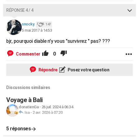
RÉPONSE 4 / 4
snocky.
147
5 mai 2017 à 14:53
bjr, pourquoi diable n'y vous "survivrez " pas? ???
0
Commenter
Répondre
Posez votre question
Discussions similaires
Voyage à Bali
donatienGa
-
26 juil. 2024 à 06:34
Isa
-
2 avr. 2026 à 07:20
5 réponses