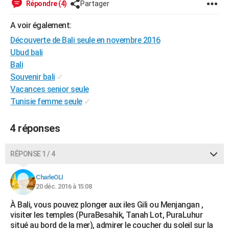
Répondre (4)
Partager
City break
Voyage de noces
Climat
Destinations
Voyage nature
Forum
+
PHOTO
A voir également:
GUIDES D'ACHAT
Découverte de Bali seule en novembre 2016
Ubud bali
BONS PLANS
Bali
CARTE DE VOEUX
Souvenir bali
✓
Vacances senior seule
Carte Bonne année
Carte Pâques
Carte de Noël
Carte Saint-Valentin
Carte d'anniversaire
DICTIONNAIRE
Tunisie femme seule
✓
Biographies
Expressions
Dictionnaire
Citations
Proverbes
PROGRAMME TV
4 réponses
COPAINS D'AVANT
RÉPONSE 1 / 4
Se connecter
Collèges
Universités
Service militaire
S'inscrire
Lycées
Primaires
Entreprises
Avis de recherche
AVIS DE DÉCÈS
CharleOLI
FORUM
20 déc. 2016 à 15:08
Lifestyle
Sport
Television
Cinema
Bricolage
Culture
Auto
Voyage
À Bali, vous pouvez plonger aux iles Gili ou Menjangan ,
visiter les temples (PuraBesahik, Tanah Lot, PuraLuhur
situé au bord de la mer), admirer le coucher du soleil sur la