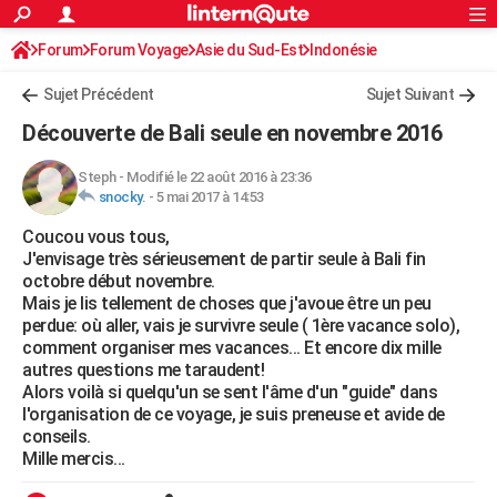
ACTUALITÉS
Forum
Forum Voyage
Asie du Sud-Est
Connexion
S'inscrire
Indonésie
Rechercher
Société
Education
Villes
Politique
Faits Divers
Monde
+
SPORT
Sujet Précédent
Sujet Suivant
Football
Cyclisme
Forum
Coupe du monde 2026
Tennis
Rugby
CULTURE
Découverte de Bali seule en novembre 2016
TNT
Cinéma
Musique
Programme TV
Streaming
Sorties cinéma
+
FINANCE
Steph
-
Modifié le 22 août 2016 à 23:36
snocky.
-
5 mai 2017 à 14:53
Impôts
Immobilier
Banque
Crédit
Retraite
Epargne
Risques naturels par ville
Assurance
AUTO
Coucou vous tous,
Réserver un essai
Berlines
Forum auto
Essais
Citadines
SUV
+
HIGH-TECH
J'envisage très sérieusement de partir seule à Bali fin
octobre début novembre.
Meilleur smartphone
Ordinateurs
Guide high-tech
Mobiles
Internet
Jeux vidéo
+
BRICOLAGE
Mais je lis tellement de choses que j'avoue être un peu
perdue: où aller, vais je survivre seule ( 1ère vacance solo),
Aménagement intérieur
Cuisine
Jardinage
+
Forum
Extérieur
Salle de bains
Rangement
WEEK-END
comment organiser mes vacances... Et encore dix mille
autres questions me taraudent!
Escapades
Expositions
Week-end nature
Guides de France
Patrimoine
Musées
+
LIFESTYLE
Alors voilà si quelqu'un se sent l'âme d'un "guide" dans
l'organisation de ce voyage, je suis preneuse et avide de
Bien-être
Mode
+
Art de vivre
Loisirs
Modes de vie
SANTE
conseils.
Mille mercis...
Guide de la santé
Médicaments
+
Alimentation
Maladies
Sommeil
VOYAGE