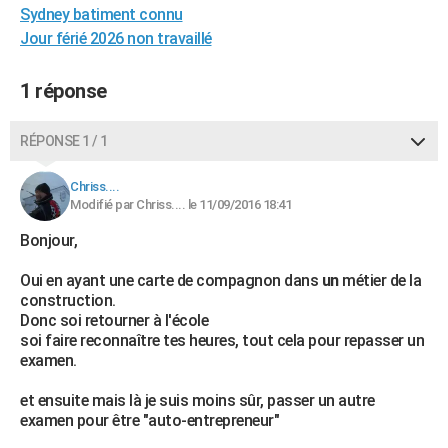
Sydney batiment connu
City break
Voyage de noces
Climat
Destinations
Voyage nature
Forum
+
PHOTO
Jour férié 2026 non travaillé
GUIDES D'ACHAT
1 réponse
BONS PLANS
RÉPONSE 1 / 1
CARTE DE VOEUX
Carte Bonne année
Carte Pâques
Carte de Noël
Carte Saint-Valentin
Carte d'anniversaire
DICTIONNAIRE
Chriss....
Modifié par Chriss.... le 11/09/2016 18:41
Biographies
Expressions
Dictionnaire
Citations
Proverbes
PROGRAMME TV
Bonjour,
COPAINS D'AVANT
Oui en ayant une carte de compagnon dans
un
métier de la
construction.
Se connecter
Collèges
Universités
Service militaire
S'inscrire
Lycées
Primaires
Entreprises
Avis de recherche
AVIS DE DÉCÈS
Donc soi retourner à l'école
soi faire reconnaître tes heures, tout cela pour repasser un
FORUM
examen.
Lifestyle
Sport
Television
Cinema
Bricolage
Culture
Auto
Voyage
et ensuite mais là je suis moins sûr, passer un autre
examen pour être "auto-entrepreneur"