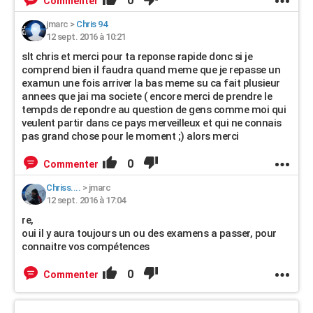
0
Commenter
jmarc
>
Chris 94
12 sept. 2016 à 10:21
slt chris et merci pour ta reponse rapide donc si je
comprend bien il faudra quand meme que je repasse un
examun une fois arriver la bas meme su ca fait plusieur
annees que jai ma societe ( encore merci de prendre le
tempds de repondre au question de gens comme moi qui
veulent partir dans ce pays merveilleux et qui ne connais
pas grand chose pour le moment ;) alors merci
0
Commenter
Chriss....
>
jmarc
12 sept. 2016 à 17:04
re,
oui il y aura toujours un ou des examens a passer, pour
connaitre vos compétences
0
Commenter