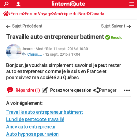
ACTUALITÉS
Forum
Forum Voyage
Amérique du Nord
Connexion
S'inscrire
Canada
Rechercher
Société
Education
Villes
Politique
Faits Divers
Monde
+
SPORT
Sujet Précédent
Sujet Suivant
Football
Cyclisme
Forum
Coupe du monde 2026
Tennis
Rugby
CULTURE
Travaille auto entrepreneur batiment
Résolu
TNT
Cinéma
Musique
Programme TV
Streaming
Sorties cinéma
+
FINANCE
Jmarc
-
Modifié le 11 sept. 2016 à 16:30
Chriss....
-
12 sept. 2016 à 17:04
Impôts
Immobilier
Banque
Crédit
Retraite
Epargne
Risques naturels par ville
Assurance
AUTO
Bonjour, je voudrais simplement savoir si je peut rester
Réserver un essai
Berlines
Forum auto
Essais
Citadines
SUV
+
HIGH-TECH
auto entrepreneur comme je le suis en France et
poursuivrez ma société au Québec
Meilleur smartphone
Ordinateurs
Guide high-tech
Mobiles
Internet
Jeux vidéo
+
BRICOLAGE
Répondre (1)
Posez votre question
Partager
Aménagement intérieur
Cuisine
Jardinage
+
Forum
Extérieur
Salle de bains
Rangement
WEEK-END
A voir également:
Escapades
Expositions
Week-end nature
Guides de France
Patrimoine
Musées
+
LIFESTYLE
Travaille auto entrepreneur batiment
Bien-être
Mode
+
Art de vivre
Loisirs
Modes de vie
Lundi de pentecote travaillé
SANTE
Ancv auto entrepreneur
Guide de la santé
Médicaments
+
Alimentation
Maladies
Sommeil
VOYAGE
Auto hypnose peur avion