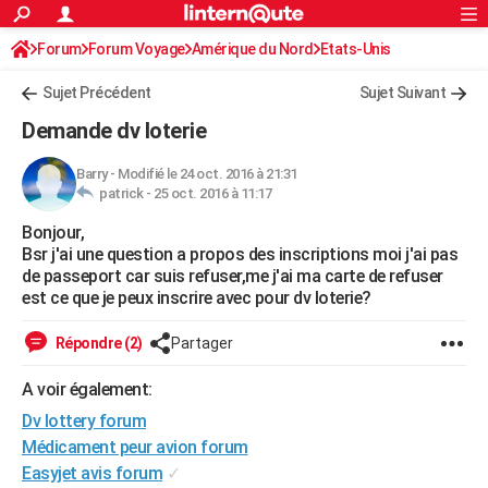
ACTUALITÉS
Forum
Forum Voyage
Amérique du Nord
Connexion
S'inscrire
Etats-Unis
Rechercher
Société
Education
Villes
Politique
Faits Divers
Monde
+
SPORT
Sujet Précédent
Sujet Suivant
Football
Cyclisme
Forum
Coupe du monde 2026
Tennis
Rugby
CULTURE
Demande dv loterie
TNT
Cinéma
Musique
Programme TV
Streaming
Sorties cinéma
+
FINANCE
Barry
-
Modifié le 24 oct. 2016 à 21:31
patrick -
25 oct. 2016 à 11:17
Impôts
Immobilier
Banque
Crédit
Retraite
Epargne
Risques naturels par ville
Assurance
AUTO
Bonjour,
Réserver un essai
Berlines
Forum auto
Essais
Citadines
SUV
+
HIGH-TECH
Bsr j'ai une question a propos des inscriptions moi j'ai pas
de passeport car suis refuser,me j'ai ma carte de refuser
Meilleur smartphone
Ordinateurs
Guide high-tech
Mobiles
Internet
Jeux vidéo
+
BRICOLAGE
est ce que je peux inscrire avec pour dv loterie?
Aménagement intérieur
Cuisine
Jardinage
+
Forum
Extérieur
Salle de bains
Rangement
WEEK-END
Répondre (2)
Partager
Escapades
Expositions
Week-end nature
Guides de France
Patrimoine
Musées
+
LIFESTYLE
A voir également:
Dv lottery forum
Bien-être
Mode
+
Art de vivre
Loisirs
Modes de vie
SANTE
Médicament peur avion forum
Guide de la santé
Médicaments
+
Alimentation
Maladies
Sommeil
VOYAGE
Easyjet avis forum
✓