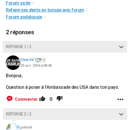
Forum sicile
✓
City break
Voyage de noces
Climat
Destinations
Voyage nature
Forum
+
PHOTO
Refaire ses dents en turquie avis forum
✓
Forum andalousie
✓
GUIDES D'ACHAT
BONS PLANS
2 réponses
CARTE DE VOEUX
RÉPONSE 1 / 2
Carte Bonne année
Carte Pâques
Carte de Noël
Carte Saint-Valentin
Carte d'anniversaire
DICTIONNAIRE
Chris 94
3
Biographies
Expressions
Dictionnaire
Citations
Proverbes
25 oct. 2016 à 00:45
PROGRAMME TV
Bonjour,
COPAINS D'AVANT
Question à poser à l'Ambassade des USA dans ton pays.
Se connecter
Collèges
Universités
Service militaire
S'inscrire
Lycées
Primaires
Entreprises
Avis de recherche
AVIS DE DÉCÈS
0
Commenter
FORUM
Lifestyle
Sport
Television
Cinema
Bricolage
Culture
Auto
Voyage
RÉPONSE 2 / 2
patrick