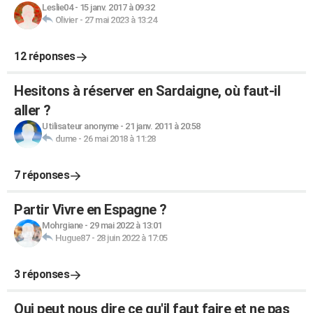
Leslie04
-
15 janv. 2017 à 09:32
Olivier
-
27 mai 2023 à 13:24
12 réponses
Hesitons à réserver en Sardaigne, où faut-il
aller ?
Utilisateur anonyme
-
21 janv. 2011 à 20:58
dume
-
26 mai 2018 à 11:28
7 réponses
Partir Vivre en Espagne ?
Mohrgiane
-
29 mai 2022 à 13:01
Hugue87
-
28 juin 2022 à 17:05
3 réponses
Qui peut nous dire ce qu'il faut faire et ne pas