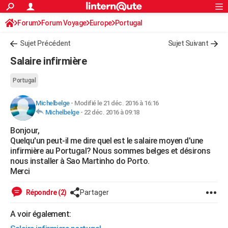
ACTUALITÉS
Forum
Forum Voyage
Europe
Connexion
S'inscrire
Portugal
Rechercher
Société
Education
Villes
Politique
Faits Divers
Monde
+
SPORT
Sujet Précédent
Sujet Suivant
Football
Cyclisme
Forum
Coupe du monde 2026
Tennis
Rugby
CULTURE
Salaire infirmière
TNT
Cinéma
Musique
Programme TV
Streaming
Sorties cinéma
+
FINANCE
Portugal
Impôts
Immobilier
Banque
Crédit
Retraite
Epargne
Risques naturels par ville
Assurance
AUTO
Michelbelge
-
Modifié le 21 déc. 2016 à 16:16
Michelbelge
-
22 déc. 2016 à 09:18
Réserver un essai
Berlines
Forum auto
Essais
Citadines
SUV
+
HIGH-TECH
Bonjour,
Meilleur smartphone
Ordinateurs
Guide high-tech
Mobiles
Internet
Jeux vidéo
+
BRICOLAGE
Quelqu'un peut-il me dire quel est le salaire moyen d'une
infirmière au Portugal? Nous sommes belges et désirons
Aménagement intérieur
Cuisine
Jardinage
+
Forum
Extérieur
Salle de bains
Rangement
WEEK-END
nous installer à Sao Martinho do Porto.
Merci
Escapades
Expositions
Week-end nature
Guides de France
Patrimoine
Musées
+
LIFESTYLE
Répondre (2)
Partager
Bien-être
Mode
+
Art de vivre
Loisirs
Modes de vie
SANTE
A voir également:
Guide de la santé
Médicaments
+
Alimentation
Maladies
Sommeil
VOYAGE