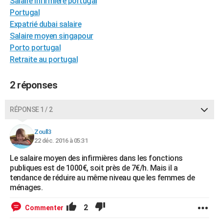
Salaire infirmiere portugal
City break
Voyage de noces
Climat
Destinations
Voyage nature
Forum
+
Portugal
PHOTO
Expatrié dubai salaire
GUIDES D'ACHAT
Salaire moyen singapour
Porto portugal
BONS PLANS
Retraite au portugal
CARTE DE VOEUX
2 réponses
Carte Bonne année
Carte Pâques
Carte de Noël
Carte Saint-Valentin
Carte d'anniversaire
DICTIONNAIRE
Biographies
Expressions
Dictionnaire
Citations
Proverbes
RÉPONSE 1 / 2
PROGRAMME TV
COPAINS D'AVANT
Zoull3
22 déc. 2016 à 05:31
Se connecter
Collèges
Universités
Service militaire
S'inscrire
Lycées
Primaires
Entreprises
Avis de recherche
AVIS DE DÉCÈS
Le salaire moyen des infirmières dans les fonctions
publiques est de 1000€, soit près de 7€/h. Mais il a
FORUM
tendance de réduire au même niveau que les femmes de
ménages.
Lifestyle
Sport
Television
Cinema
Bricolage
Culture
Auto
Voyage
2
Commenter