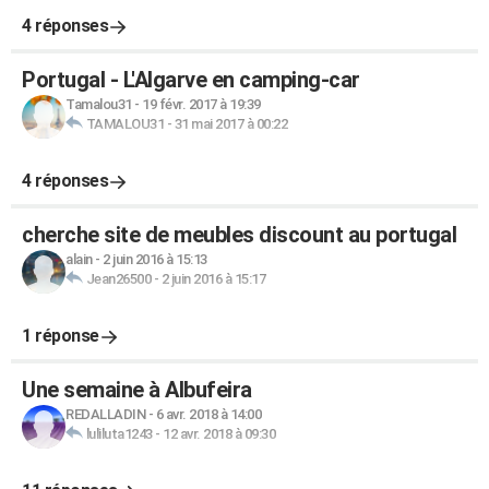
4 réponses
Portugal - L'Algarve en camping-car
Tamalou31
-
19 févr. 2017 à 19:39
TAMALOU31
-
31 mai 2017 à 00:22
4 réponses
cherche site de meubles discount au portugal
alain
-
2 juin 2016 à 15:13
Jean26500
-
2 juin 2016 à 15:17
1 réponse
Une semaine à Albufeira
REDALLADIN
-
6 avr. 2018 à 14:00
luliluta1243
-
12 avr. 2018 à 09:30