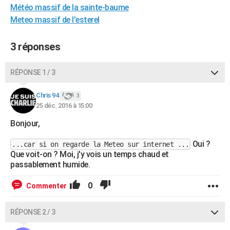
Météo massif de la sainte-baume
City break
Voyage de noces
Climat
Destinations
Voyage nature
Forum
+
PHOTO
Meteo massif de l'esterel
GUIDES D'ACHAT
3 réponses
BONS PLANS
RÉPONSE 1 / 3
CARTE DE VOEUX
Carte Bonne année
Carte Pâques
Carte de Noël
Carte Saint-Valentin
Carte d'anniversaire
DICTIONNAIRE
Chris 94
3
25 déc. 2016 à 15:00
Biographies
Expressions
Dictionnaire
Citations
Proverbes
PROGRAMME TV
Bonjour,
COPAINS D'AVANT
Oui ?
...car si on regarde la Meteo sur internet ...
Que voit-on ? Moi, j'y vois un temps chaud et
Se connecter
Collèges
Universités
Service militaire
S'inscrire
Lycées
Primaires
Entreprises
Avis de recherche
AVIS DE DÉCÈS
passablement humide.
FORUM
0
Commenter
Lifestyle
Sport
Television
Cinema
Bricolage
Culture
Auto
Voyage
RÉPONSE 2 / 3