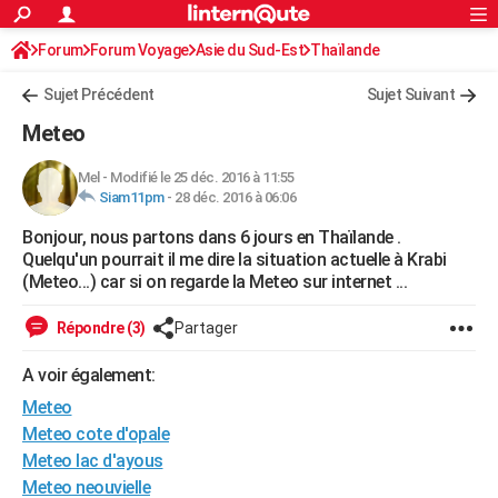
ACTUALITÉS
Forum
Forum Voyage
Asie du Sud-Est
Connexion
S'inscrire
Thaïlande
Rechercher
Société
Education
Villes
Politique
Faits Divers
Monde
+
SPORT
Sujet Précédent
Sujet Suivant
Football
Cyclisme
Forum
Coupe du monde 2026
Tennis
Rugby
CULTURE
Meteo
TNT
Cinéma
Musique
Programme TV
Streaming
Sorties cinéma
+
FINANCE
Mel
-
Modifié le 25 déc. 2016 à 11:55
Siam11pm
-
28 déc. 2016 à 06:06
Impôts
Immobilier
Banque
Crédit
Retraite
Epargne
Risques naturels par ville
Assurance
AUTO
Bonjour, nous partons dans 6 jours en Thaïlande .
Réserver un essai
Berlines
Forum auto
Essais
Citadines
SUV
+
HIGH-TECH
Quelqu'un pourrait il me dire la situation actuelle à Krabi
(Meteo...) car si on regarde la Meteo sur internet ...
Meilleur smartphone
Ordinateurs
Guide high-tech
Mobiles
Internet
Jeux vidéo
+
BRICOLAGE
Répondre (3)
Partager
Aménagement intérieur
Cuisine
Jardinage
+
Forum
Extérieur
Salle de bains
Rangement
WEEK-END
A voir également:
Escapades
Expositions
Week-end nature
Guides de France
Patrimoine
Musées
+
LIFESTYLE
Meteo
Bien-être
Mode
+
Art de vivre
Loisirs
Modes de vie
Meteo cote d'opale
SANTE
Meteo lac d'ayous
Guide de la santé
Médicaments
+
Alimentation
Maladies
Sommeil
VOYAGE
Meteo neouvielle