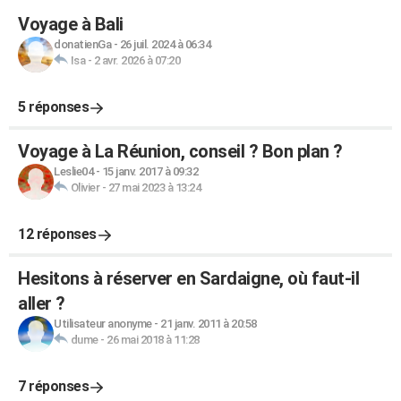
Voyage à Bali
donatienGa
-
26 juil. 2024 à 06:34
Isa
-
2 avr. 2026 à 07:20
5 réponses
Voyage à La Réunion, conseil ? Bon plan ?
Leslie04
-
15 janv. 2017 à 09:32
Olivier
-
27 mai 2023 à 13:24
12 réponses
Hesitons à réserver en Sardaigne, où faut-il
aller ?
Utilisateur anonyme
-
21 janv. 2011 à 20:58
dume
-
26 mai 2018 à 11:28
7 réponses