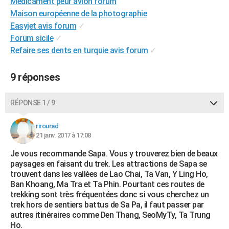
Médicament peur avion forum
City break
Voyage de noces
Climat
Destinations
Voyage nature
Forum
+
PHOTO
Maison européenne de la photographie
Easyjet avis forum
✓
GUIDES D'ACHAT
Forum sicile
✓
Refaire ses dents en turquie avis forum
✓
BONS PLANS
CARTE DE VOEUX
9 réponses
Carte Bonne année
Carte Pâques
Carte de Noël
Carte Saint-Valentin
Carte d'anniversaire
DICTIONNAIRE
RÉPONSE 1 / 9
Biographies
Expressions
Dictionnaire
Citations
Proverbes
PROGRAMME TV
rirourad
21 janv. 2017 à 17:08
COPAINS D'AVANT
Je vous recommande Sapa. Vous y trouverez bien de beaux
Se connecter
Collèges
Universités
Service militaire
S'inscrire
Lycées
Primaires
Entreprises
Avis de recherche
AVIS DE DÉCÈS
paysages en faisant du trek. Les attractions de Sapa se
trouvent dans les vallées de Lao Chai, Ta Van, Y Ling Ho,
FORUM
Ban Khoang, Ma Tra et Ta Phin. Pourtant ces routes de
trekking sont très fréquentées donc si vous cherchez un
Lifestyle
Sport
Television
Cinema
Bricolage
Culture
Auto
Voyage
trek hors de sentiers battus de Sa Pa, il faut passer par
autres itinéraires comme Den Thang, SeoMyTy, Ta Trung
Ho.