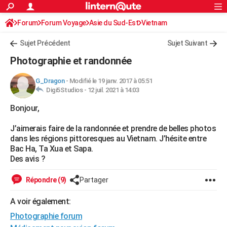
ACTUALITÉS
Forum
Forum Voyage
Asie du Sud-Est
Connexion
S'inscrire
Vietnam
Rechercher
Société
Education
Villes
Politique
Faits Divers
Monde
+
SPORT
Sujet Précédent
Sujet Suivant
Football
Cyclisme
Forum
Coupe du monde 2026
Tennis
Rugby
CULTURE
Photographie et randonnée
TNT
Cinéma
Musique
Programme TV
Streaming
Sorties cinéma
+
FINANCE
G_Dragon
-
Modifié le 19 janv. 2017 à 05:51
Digi5Studios -
12 juil. 2021 à 14:03
Impôts
Immobilier
Banque
Crédit
Retraite
Epargne
Risques naturels par ville
Assurance
AUTO
Bonjour,
Réserver un essai
Berlines
Forum auto
Essais
Citadines
SUV
+
HIGH-TECH
J’aimerais faire de la randonnée et prendre de belles photos
Meilleur smartphone
Ordinateurs
Guide high-tech
Mobiles
Internet
Jeux vidéo
+
BRICOLAGE
dans les régions pittoresques au Vietnam. J’hésite entre
Bac Ha, Ta Xua et Sapa.
Aménagement intérieur
Cuisine
Jardinage
+
Forum
Extérieur
Salle de bains
Rangement
WEEK-END
Des avis ?
Escapades
Expositions
Week-end nature
Guides de France
Patrimoine
Musées
+
LIFESTYLE
Répondre (9)
Partager
Bien-être
Mode
+
Art de vivre
Loisirs
Modes de vie
SANTE
A voir également:
Photographie forum
Guide de la santé
Médicaments
+
Alimentation
Maladies
Sommeil
VOYAGE