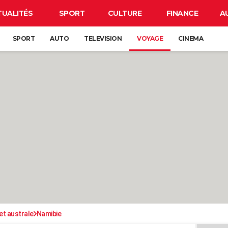
TUALITÉS
SPORT
CULTURE
FINANCE
A
SPORT
AUTO
TELEVISION
VOYAGE
CINEMA
 et australe
Namibie