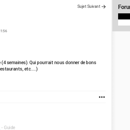
Foru
Sujet Suivant
11:56
e (4 semaines). Qui pourrait nous donner de bons
estaurants, etc.....)
t
- Guide