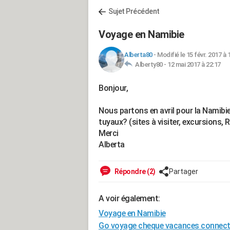
Sujet Précédent
Voyage en Namibie
Alberta80
-
Modifié le 15 févr. 2017 à 
Alberty80 -
12 mai 2017 à 22:17
Bonjour,
Nous partons en avril pour la Namibi
tuyaux? (sites à visiter, excursions, R
Merci
Alberta
Répondre (2)
Partager
A voir également:
Voyage en Namibie
Go voyage cheque vacances connec