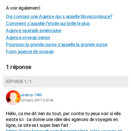
City break
Voyage de noces
Climat
Destinations
Voyage nature
Forum
+
PHOTO
A voir également:
Qui connais une Agence qui s appelle Novacompuce?
GUIDES D'ACHAT
Comment s'appelle l'etoile qui brille le plus
Agence spatiale américaine
BONS PLANS
Agence voyage senior
CARTE DE VOEUX
Pourquoi la grande ourse s'appelle la grande ourse
Fram agence de voyage
Carte Bonne année
Carte Pâques
Carte de Noël
Carte Saint-Valentin
Carte d'anniversaire
DICTIONNAIRE
Biographies
Expressions
Dictionnaire
Citations
Proverbes
1 réponse
PROGRAMME TV
COPAINS D'AVANT
RÉPONSE 1 / 1
Se connecter
Collèges
Universités
Service militaire
S'inscrire
Lycées
Primaires
Entreprises
Avis de recherche
AVIS DE DÉCÈS
visaboy-1980
22 mars 2017 à 22:46
FORUM
Lifestyle
Sport
Television
Cinema
Bricolage
Culture
Auto
Voyage
Hello, ca me dit rien du tout, par contre tu peux voir si elle
existe ici : ca donne une idée des agences de voyages en
ligne, ce site est super bien fait :