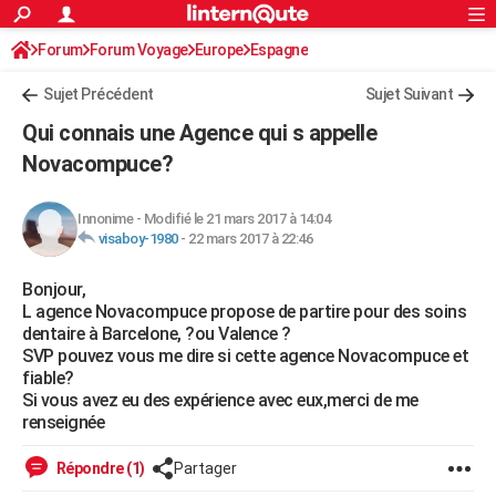
ACTUALITÉS
Forum
Forum Voyage
Europe
Connexion
S'inscrire
Espagne
Rechercher
Société
Education
Villes
Politique
Faits Divers
Monde
+
SPORT
Sujet Précédent
Sujet Suivant
Football
Cyclisme
Forum
Coupe du monde 2026
Tennis
Rugby
CULTURE
Qui connais une Agence qui s appelle
TNT
Cinéma
Musique
Programme TV
Streaming
Sorties cinéma
+
Novacompuce?
FINANCE
Impôts
Immobilier
Banque
Crédit
Retraite
Epargne
Risques naturels par ville
Assurance
AUTO
Innonime
-
Modifié le 21 mars 2017 à 14:04
visaboy-1980
-
22 mars 2017 à 22:46
Réserver un essai
Berlines
Forum auto
Essais
Citadines
SUV
+
HIGH-TECH
Bonjour,
Meilleur smartphone
Ordinateurs
Guide high-tech
Mobiles
Internet
Jeux vidéo
+
BRICOLAGE
L agence Novacompuce propose de partire pour des soins
dentaire à Barcelone, ?ou Valence ?
Aménagement intérieur
Cuisine
Jardinage
+
Forum
Extérieur
Salle de bains
Rangement
WEEK-END
SVP pouvez vous me dire si cette agence Novacompuce et
fiable?
Escapades
Expositions
Week-end nature
Guides de France
Patrimoine
Musées
+
LIFESTYLE
Si vous avez eu des expérience avec eux,merci de me
renseignée
Bien-être
Mode
+
Art de vivre
Loisirs
Modes de vie
SANTE
Répondre (1)
Partager
Guide de la santé
Médicaments
+
Alimentation
Maladies
Sommeil
VOYAGE