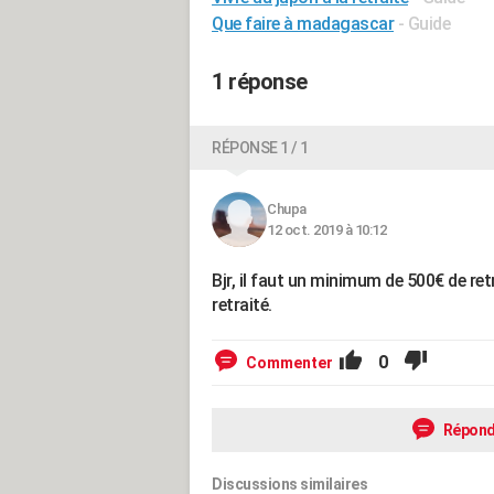
Que faire à madagascar
- Guide
1 réponse
RÉPONSE 1 / 1
Chupa
12 oct. 2019 à 10:12
Bjr, il faut un minimum de 500€ de re
retraité.
0
Commenter
Répond
Discussions similaires