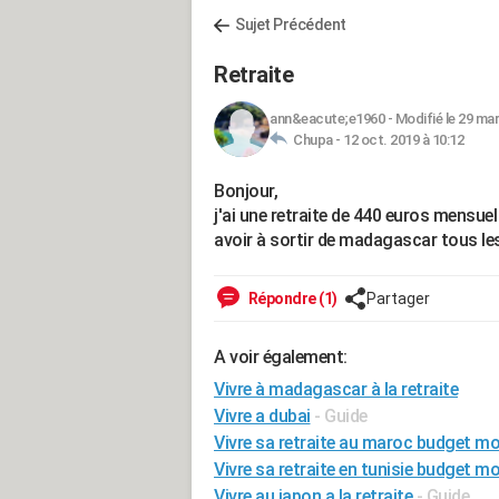
Sujet Précédent
Retraite
ann&eacute;e1960
-
Modifié le 29 mar
Chupa -
12 oct. 2019 à 10:12
Bonjour,
j'ai une retraite de 440 euros mensue
avoir à sortir de madagascar tous le
Répondre (1)
Partager
A voir également:
Vivre à madagascar à la retraite
Vivre a dubai
- Guide
Vivre sa retraite au maroc budget m
Vivre sa retraite en tunisie budget 
Vivre au japon a la retraite
- Guide