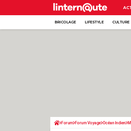
AC
BRICOLAGE
LIFESTYLE
CULTURE
Forum
Forum Voyage
Océan Indien
M