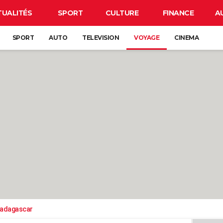
TUALITÉS
SPORT
CULTURE
FINANCE
A
SPORT
AUTO
TELEVISION
VOYAGE
CINEMA
adagascar