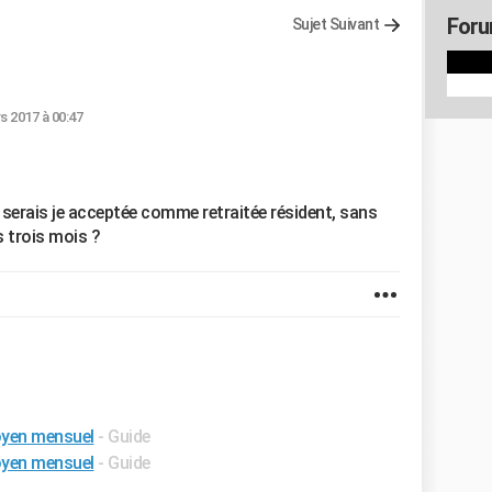
Foru
Sujet Suivant
s 2017 à 00:47
l serais je acceptée comme retraitée résident, sans
s trois mois ?
oyen mensuel
- Guide
moyen mensuel
- Guide