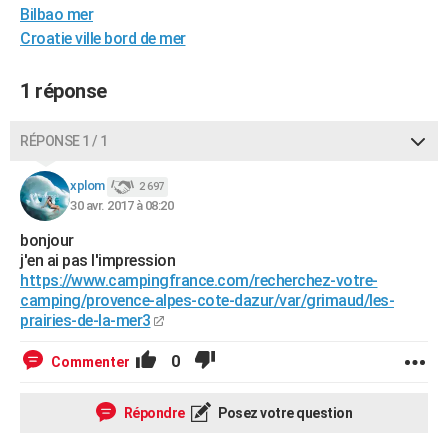
Bilbao mer
City break
Voyage de noces
Climat
Destinations
Voyage nature
Forum
+
PHOTO
Croatie ville bord de mer
GUIDES D'ACHAT
1 réponse
BONS PLANS
RÉPONSE 1 / 1
CARTE DE VOEUX
Carte Bonne année
Carte Pâques
Carte de Noël
Carte Saint-Valentin
Carte d'anniversaire
DICTIONNAIRE
xplom
2 697
30 avr. 2017 à 08:20
Biographies
Expressions
Dictionnaire
Citations
Proverbes
PROGRAMME TV
bonjour
j'en ai pas l'impression
COPAINS D'AVANT
https://www.campingfrance.com/recherchez-votre-
camping/provence-alpes-cote-dazur/var/grimaud/les-
Se connecter
Collèges
Universités
Service militaire
S'inscrire
Lycées
Primaires
Entreprises
Avis de recherche
AVIS DE DÉCÈS
prairies-de-la-mer3
FORUM
0
Commenter
Lifestyle
Sport
Television
Cinema
Bricolage
Culture
Auto
Voyage
Répondre
Posez votre question