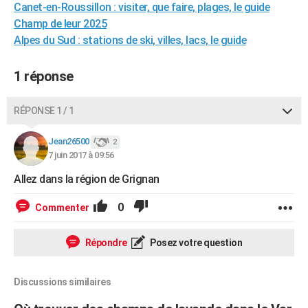
Canet-en-Roussillon : visiter, que faire, plages, le guide
City break
Voyage de noces
Climat
Destinations
Voyage nature
Forum
+
PHOTO
Champ de leur 2025
Alpes du Sud : stations de ski, villes, lacs, le guide
GUIDES D'ACHAT
BONS PLANS
1 réponse
CARTE DE VOEUX
RÉPONSE 1 / 1
Carte Bonne année
Carte Pâques
Carte de Noël
Carte Saint-Valentin
Carte d'anniversaire
DICTIONNAIRE
Jean26500
2
Biographies
Expressions
Dictionnaire
Citations
Proverbes
7 juin 2017 à 09:56
PROGRAMME TV
Allez dans la région de Grignan
COPAINS D'AVANT
0
Commenter
Se connecter
Collèges
Universités
Service militaire
S'inscrire
Lycées
Primaires
Entreprises
Avis de recherche
AVIS DE DÉCÈS
FORUM
Répondre
Posez votre question
Lifestyle
Sport
Television
Cinema
Bricolage
Culture
Auto
Voyage
Discussions similaires