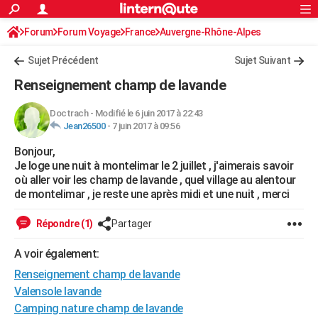
ACTUALITÉS
Forum
Forum Voyage
France
Connexion
S'inscrire
Auvergne-Rhône-Alpes
Rechercher
Société
Education
Villes
Politique
Faits Divers
Monde
+
SPORT
Sujet Précédent
Sujet Suivant
Football
Cyclisme
Forum
Coupe du monde 2026
Tennis
Rugby
CULTURE
Renseignement champ de lavande
TNT
Cinéma
Musique
Programme TV
Streaming
Sorties cinéma
+
FINANCE
Doctrach
-
Modifié le 6 juin 2017 à 22:43
Jean26500
-
7 juin 2017 à 09:56
Impôts
Immobilier
Banque
Crédit
Retraite
Epargne
Risques naturels par ville
Assurance
AUTO
Bonjour,
Réserver un essai
Berlines
Forum auto
Essais
Citadines
SUV
+
HIGH-TECH
Je loge une nuit à montelimar le 2 juillet , j'aimerais savoir
où aller voir les champ de lavande , quel village au alentour
Meilleur smartphone
Ordinateurs
Guide high-tech
Mobiles
Internet
Jeux vidéo
+
BRICOLAGE
de montelimar , je reste une après midi et une nuit , merci
Aménagement intérieur
Cuisine
Jardinage
+
Forum
Extérieur
Salle de bains
Rangement
WEEK-END
Répondre (1)
Partager
Escapades
Expositions
Week-end nature
Guides de France
Patrimoine
Musées
+
LIFESTYLE
A voir également:
Renseignement champ de lavande
Bien-être
Mode
+
Art de vivre
Loisirs
Modes de vie
SANTE
Valensole lavande
Guide de la santé
Médicaments
+
Alimentation
Maladies
Sommeil
VOYAGE
Camping nature champ de lavande