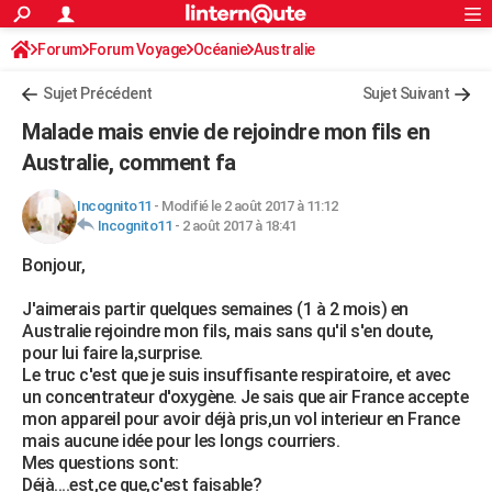
ACTUALITÉS
Forum
Forum Voyage
Océanie
Connexion
S'inscrire
Australie
Rechercher
Société
Education
Villes
Politique
Faits Divers
Monde
+
SPORT
Sujet Précédent
Sujet Suivant
Football
Cyclisme
Forum
Coupe du monde 2026
Tennis
Rugby
CULTURE
Malade mais envie de rejoindre mon fils en
TNT
Cinéma
Musique
Programme TV
Streaming
Sorties cinéma
+
Australie, comment fa
FINANCE
Impôts
Immobilier
Banque
Crédit
Retraite
Epargne
Risques naturels par ville
Assurance
AUTO
Incognito11
-
Modifié le 2 août 2017 à 11:12
Incognito11
-
2 août 2017 à 18:41
Réserver un essai
Berlines
Forum auto
Essais
Citadines
SUV
+
HIGH-TECH
Bonjour,
Meilleur smartphone
Ordinateurs
Guide high-tech
Mobiles
Internet
Jeux vidéo
+
BRICOLAGE
J'aimerais partir quelques semaines (1 à 2 mois) en
Australie rejoindre mon fils, mais sans qu'il s'en doute,
Aménagement intérieur
Cuisine
Jardinage
+
Forum
Extérieur
Salle de bains
Rangement
WEEK-END
pour lui faire la,surprise.
Le truc c'est que je suis insuffisante respiratoire, et avec
Escapades
Expositions
Week-end nature
Guides de France
Patrimoine
Musées
+
LIFESTYLE
un concentrateur d'oxygène. Je sais que air France accepte
mon appareil pour avoir déjà pris,un vol interieur en France
Bien-être
Mode
+
Art de vivre
Loisirs
Modes de vie
SANTE
mais aucune idée pour les longs courriers.
Mes questions sont:
Guide de la santé
Médicaments
+
Alimentation
Maladies
Sommeil
VOYAGE
Déjà....est,ce que,c'est faisable?