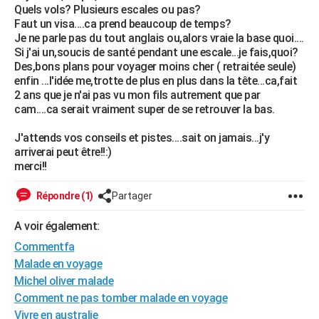
Quels vols? Plusieurs escales ou pas?
City break
Voyage de noces
Climat
Destinations
Voyage nature
Forum
+
PHOTO
Faut un visa....ca prend beaucoup de temps?
Je ne parle pas du tout anglais ou,alors vraie la base quoi....
GUIDES D'ACHAT
Si j'ai un,soucis de santé pendant une escale...je fais,quoi?
Des,bons plans pour voyager moins cher ( retraitée seule)
BONS PLANS
enfin ...l'idée me,trotte de plus en plus dans la tête...ca,fait
2 ans que je n'ai pas vu mon fils autrement que par
CARTE DE VOEUX
cam....ca serait vraiment super de se retrouver la bas.
Carte Bonne année
Carte Pâques
Carte de Noël
Carte Saint-Valentin
Carte d'anniversaire
DICTIONNAIRE
J'attends vos conseils et pistes....sait on jamais...j'y
arriverai peut être!!:)
Biographies
Expressions
Dictionnaire
Citations
Proverbes
PROGRAMME TV
merci!!
COPAINS D'AVANT
Répondre (1)
Partager
Se connecter
Collèges
Universités
Service militaire
S'inscrire
Lycées
Primaires
Entreprises
Avis de recherche
AVIS DE DÉCÈS
A voir également:
Commentfa
FORUM
Malade en voyage
Lifestyle
Sport
Television
Cinema
Bricolage
Culture
Auto
Voyage
Michel oliver malade
Comment ne pas tomber malade en voyage
Vivre en australie