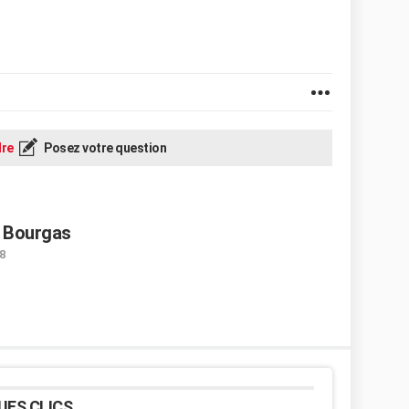
re
Posez votre question
à Bourgas
8
UES CLICS