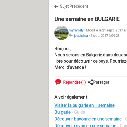
Sujet Précédent
Une semaine en BULGARIE
myfamilly
-
Modifié le 21 sept. 2017 à 
jesuislisa
-
5 oct. 2017 à 09:23
Bonjour,
Nous serons en Bulgarie dans deux 
libre pour découvrir ce pays. Pourriez
Merci d’avance !
Répondre (1)
Partager
A voir également:
Visiter la bulgarie en 1 semaine
Bulgarie
- Guide
Découvrir bayonne en une semaine
- 
Découvrir royan en une semaine
- Gui