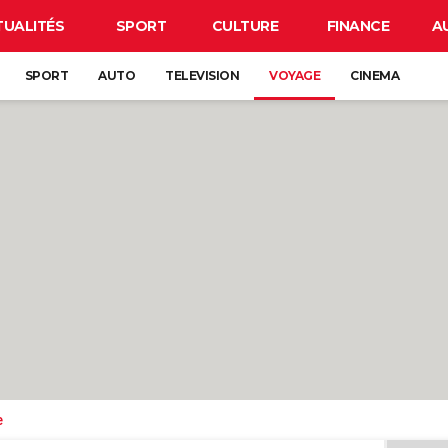
TUALITÉS
SPORT
CULTURE
FINANCE
A
SPORT
AUTO
TELEVISION
VOYAGE
CINEMA
e