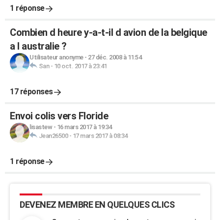
1 réponse
Combien d heure y-a-t-il d avion de la belgique
a l australie ?
Utilisateur anonyme
-
27 déc. 2008 à 11:54
San
-
10 oct. 2017 à 23:41
17 réponses
Envoi colis vers Floride
lisastew
-
16 mars 2017 à 19:34
Jean26500
-
17 mars 2017 à 08:34
1 réponse
DEVENEZ MEMBRE EN QUELQUES CLICS