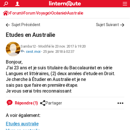
ACTUALITÉS
Forum
Forum Voyage
Océanie
Connexion
S'inscrire
Australie
Rechercher
Société
Education
Villes
Politique
Faits Divers
Monde
+
SPORT
Sujet Précédent
Sujet Suivant
Football
Cyclisme
Forum
Coupe du monde 2026
Tennis
Rugby
CULTURE
Etudes en Australie
TNT
Cinéma
Musique
Programme TV
Streaming
Sorties cinéma
+
FINANCE
Samba12
-
Modifié le 23 nov. 2017 à 19:20
cest.moi
-
25 janv. 2018 à 02:37
Impôts
Immobilier
Banque
Crédit
Retraite
Epargne
Risques naturels par ville
Assurance
AUTO
Bonjour,
Réserver un essai
Berlines
Forum auto
Essais
Citadines
SUV
+
HIGH-TECH
J'ai 23 ans et je suis titulaire du Baccalauréat en série
Langues et littéraires, (2) deux années d'etude en Droit.
Meilleur smartphone
Ordinateurs
Guide high-tech
Mobiles
Internet
Jeux vidéo
+
BRICOLAGE
Je cherche à Étudier en Australie et je ne
sais pas que faire en première étape.
Aménagement intérieur
Cuisine
Jardinage
+
Forum
Extérieur
Salle de bains
Rangement
WEEK-END
Je vous serai très reconnaissant
Escapades
Expositions
Week-end nature
Guides de France
Patrimoine
Musées
+
LIFESTYLE
Répondre (1)
Partager
Bien-être
Mode
+
Art de vivre
Loisirs
Modes de vie
SANTE
A voir également:
Etudes australie
Guide de la santé
Médicaments
+
Alimentation
Maladies
Sommeil
VOYAGE