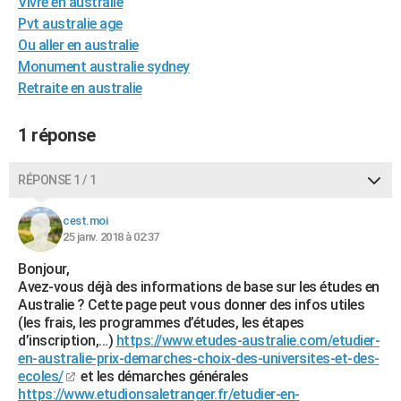
Vivre en australie
City break
Voyage de noces
Climat
Destinations
Voyage nature
Forum
+
PHOTO
Pvt australie age
Ou aller en australie
GUIDES D'ACHAT
Monument australie sydney
Retraite en australie
BONS PLANS
CARTE DE VOEUX
1 réponse
Carte Bonne année
Carte Pâques
Carte de Noël
Carte Saint-Valentin
Carte d'anniversaire
DICTIONNAIRE
RÉPONSE 1 / 1
Biographies
Expressions
Dictionnaire
Citations
Proverbes
PROGRAMME TV
cest.moi
25 janv. 2018 à 02:37
COPAINS D'AVANT
Bonjour,
Se connecter
Collèges
Universités
Service militaire
S'inscrire
Lycées
Primaires
Entreprises
Avis de recherche
AVIS DE DÉCÈS
Avez-vous déjà des informations de base sur les études en
Australie ? Cette page peut vous donner des infos utiles
FORUM
(les frais, les programmes d’études, les étapes
d’inscription,…)
https://www.etudes-australie.com/etudier-
Lifestyle
Sport
Television
Cinema
Bricolage
Culture
Auto
Voyage
en-australie-prix-demarches-choix-des-universites-et-des-
ecoles/
et les démarches générales
https://www.etudionsaletranger.fr/etudier-en-