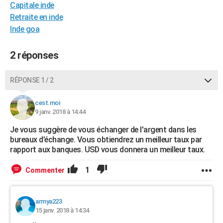
Capitale inde
City break
Voyage de noces
Climat
Destinations
Voyage nature
Forum
+
PHOTO
Retraite en inde
Inde goa
GUIDES D'ACHAT
BONS PLANS
2 réponses
CARTE DE VOEUX
RÉPONSE 1 / 2
Carte Bonne année
Carte Pâques
Carte de Noël
Carte Saint-Valentin
Carte d'anniversaire
DICTIONNAIRE
cest.moi
Biographies
Expressions
Dictionnaire
Citations
Proverbes
9 janv. 2018 à 14:44
PROGRAMME TV
Je vous suggère de vous échanger de l'argent dans les
COPAINS D'AVANT
bureaux d’échange. Vous obtiendrez un meilleur taux par
rapport aux banques. USD vous donnera un meilleur taux.
Se connecter
Collèges
Universités
Service militaire
S'inscrire
Lycées
Primaires
Entreprises
Avis de recherche
AVIS DE DÉCÈS
1
Commenter
FORUM
Lifestyle
Sport
Television
Cinema
Bricolage
Culture
Auto
Voyage
armya223
15 janv. 2018 à 14:34