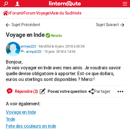
ACTUALITÉS
Forum
Forum Voyage
Asie du Sud
Connexion
S'inscrire
Inde
Rechercher
Société
Education
Villes
Politique
Faits Divers
Monde
+
SPORT
Sujet Précédent
Sujet Suivant
Football
Cyclisme
Forum
Coupe du monde 2026
Tennis
Rugby
CULTURE
Voyage en Inde
Résolu
TNT
Cinéma
Musique
Programme TV
Streaming
Sorties cinéma
+
FINANCE
armya223
-
Modifié le 8 janv. 2018 à 03:38
armya223
-
15 janv. 2018 à 14:34
Impôts
Immobilier
Banque
Crédit
Retraite
Epargne
Risques naturels par ville
Assurance
AUTO
Bonjour,
Réserver un essai
Berlines
Forum auto
Essais
Citadines
SUV
+
HIGH-TECH
Je vais voyager en Inde avec mes amis. Je voudrais savoir
quelle devise obligatoire à apporter. Est-ce que dollars,
Meilleur smartphone
Ordinateurs
Guide high-tech
Mobiles
Internet
Jeux vidéo
+
BRICOLAGE
euros ou sterlings sont disponibles ? Merci !
Aménagement intérieur
Cuisine
Jardinage
+
Forum
Extérieur
Salle de bains
Rangement
WEEK-END
Répondre (2)
Posez votre question
Partager
Escapades
Expositions
Week-end nature
Guides de France
Patrimoine
Musées
+
LIFESTYLE
A voir également:
Voyage en Inde
Bien-être
Mode
+
Art de vivre
Loisirs
Modes de vie
SANTE
'Inde
Guide de la santé
Médicaments
+
Alimentation
Maladies
Sommeil
VOYAGE
Fete des couleurs en inde