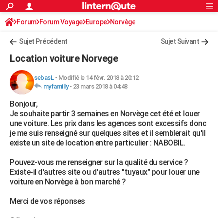
ACTUALITÉS
Forum
Forum Voyage
Europe
Connexion
S'inscrire
Norvège
Rechercher
Société
Education
Villes
Politique
Faits Divers
Monde
+
SPORT
Sujet Précédent
Sujet Suivant
Football
Cyclisme
Forum
Coupe du monde 2026
Tennis
Rugby
CULTURE
Location voiture Norvege
TNT
Cinéma
Musique
Programme TV
Streaming
Sorties cinéma
+
FINANCE
sebasL
-
Modifié le 14 févr. 2018 à 20:12
myfamilly
-
23 mars 2018 à 04:48
Impôts
Immobilier
Banque
Crédit
Retraite
Epargne
Risques naturels par ville
Assurance
AUTO
Bonjour,
Réserver un essai
Berlines
Forum auto
Essais
Citadines
SUV
+
HIGH-TECH
Je souhaite partir 3 semaines en Norvège cet été et louer
une voiture. Les prix dans les agences sont excessifs donc
Meilleur smartphone
Ordinateurs
Guide high-tech
Mobiles
Internet
Jeux vidéo
+
BRICOLAGE
je me suis renseigné sur quelques sites et il semblerait qu'il
existe un site de location entre particulier : NABOBIL.
Aménagement intérieur
Cuisine
Jardinage
+
Forum
Extérieur
Salle de bains
Rangement
WEEK-END
Pouvez-vous me renseigner sur la qualité du service ?
Escapades
Expositions
Week-end nature
Guides de France
Patrimoine
Musées
+
LIFESTYLE
Existe-il d'autres site ou d'autres "tuyaux" pour louer une
voiture en Norvège à bon marché ?
Bien-être
Mode
+
Art de vivre
Loisirs
Modes de vie
SANTE
Merci de vos réponses
Guide de la santé
Médicaments
+
Alimentation
Maladies
Sommeil
VOYAGE