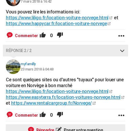
7 mars 2018 à 16:42
Vous pouvez lire les informations ici:
https://www.liligo.fr/location-voiture-norvege.html
et
https://www.happycar.fr/location-voiture-norvege
0
Commenter
RÉPONSE 2 / 2
myfamilly
23 mars 2018 à 04:48
Ce sont quelques sites ou d'autres "tuyaux" pour louer une
voiture en Norvège à bon marché
https://www.liligo.fr/location-voiture-norvege.html
https://www.easyterra.fr/location-voitures-norvege.html
et
https://www.rentalcargroup.fr/Norvege/
0
Commenter
Répondre
Posez votre question