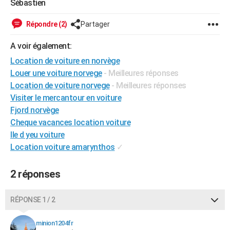
Sébastien
City break
Voyage de noces
Climat
Destinations
Voyage nature
Forum
+
PHOTO
Répondre (2)
Partager
GUIDES D'ACHAT
A voir également:
BONS PLANS
Location de voiture en norvège
Louer une voiture norvege
- Meilleures réponses
CARTE DE VOEUX
Location de voiture norvege
- Meilleures réponses
Carte Bonne année
Carte Pâques
Carte de Noël
Carte Saint-Valentin
Carte d'anniversaire
DICTIONNAIRE
Visiter le mercantour en voiture
Fjord norvège
Biographies
Expressions
Dictionnaire
Citations
Proverbes
PROGRAMME TV
Cheque vacances location voiture
Ile d yeu voiture
COPAINS D'AVANT
Location voiture amarynthos
✓
Se connecter
Collèges
Universités
Service militaire
S'inscrire
Lycées
Primaires
Entreprises
Avis de recherche
AVIS DE DÉCÈS
2 réponses
FORUM
Lifestyle
Sport
Television
Cinema
Bricolage
Culture
Auto
Voyage
RÉPONSE 1 / 2
minion1204fr