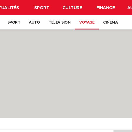
TUALITÉS
SPORT
CULTURE
FINANCE
A
SPORT
AUTO
TELEVISION
VOYAGE
CINEMA