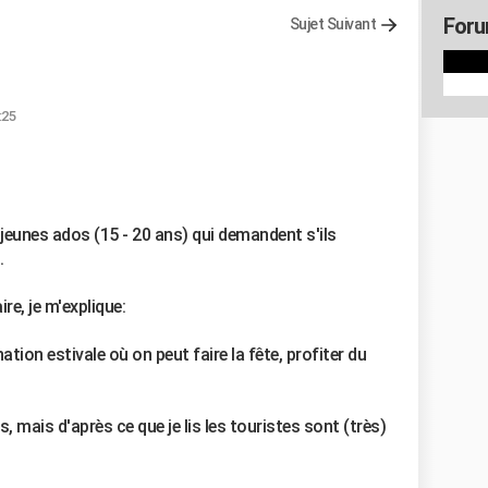
Foru
Sujet Suivant
:25
jeunes ados (15 - 20 ans) qui demandent s'ils
.
re, je m'explique:
ion estivale où on peut faire la fête, profiter du
, mais d'après ce que je lis les touristes sont (très)