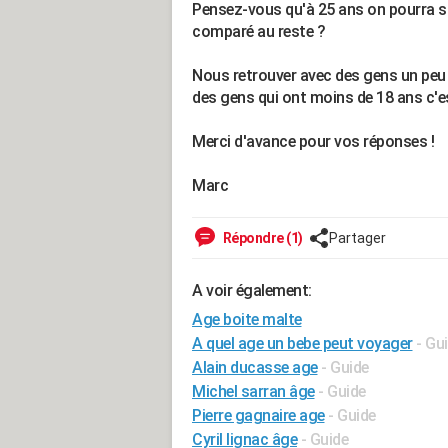
Pensez-vous qu'à 25 ans on pourra s'
comparé au reste ?
Nous retrouver avec des gens un peu p
des gens qui ont moins de 18 ans c'es
Merci d'avance pour vos réponses !
Marc
Répondre (1)
Partager
A voir également:
Age boite malte
A quel age un bebe peut voyager
- Gu
Alain ducasse age
- Guide
Michel sarran âge
- Guide
Pierre gagnaire age
- Guide
Cyril lignac âge
- Guide