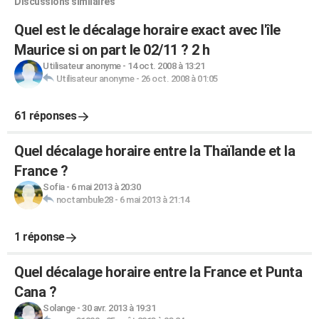
Discussions similaires
Quel est le décalage horaire exact avec l'île
Maurice si on part le 02/11 ? 2 h
Utilisateur anonyme
-
14 oct. 2008 à 13:21
Utilisateur anonyme
-
26 oct. 2008 à 01:05
61 réponses
Quel décalage horaire entre la Thaïlande et la
France ?
Sofia
-
6 mai 2013 à 20:30
noctambule28
-
6 mai 2013 à 21:14
1 réponse
Quel décalage horaire entre la France et Punta
Cana ?
Solange
-
30 avr. 2013 à 19:31