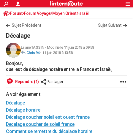
ACTUALITÉS
Forum
Forum Voyage
Moyen Orient
Connexion
S'inscrire
Israël
Rechercher
Société
Education
Villes
Politique
Faits Divers
Monde
+
SPORT
Sujet Précédent
Sujet Suivant
Football
Cyclisme
Forum
Coupe du monde 2026
Tennis
Rugby
CULTURE
Décalage
TNT
Cinéma
Musique
Programme TV
Streaming
Sorties cinéma
+
FINANCE
LilianeTASSIN
-
Modifié le 11 juin 2018 à 09:58
Chris 94
-
11 juin 2018 à 13:58
Impôts
Immobilier
Banque
Crédit
Retraite
Epargne
Risques naturels par ville
Assurance
AUTO
Bonjour,
Réserver un essai
Berlines
Forum auto
Essais
Citadines
SUV
+
HIGH-TECH
quel est de décalage horaire entre la France et Israël,
Meilleur smartphone
Ordinateurs
Guide high-tech
Mobiles
Internet
Jeux vidéo
+
BRICOLAGE
Répondre (1)
Partager
Aménagement intérieur
Cuisine
Jardinage
+
Forum
Extérieur
Salle de bains
Rangement
WEEK-END
A voir également:
Escapades
Expositions
Week-end nature
Guides de France
Patrimoine
Musées
+
Décalage
LIFESTYLE
Décalage horaire
Bien-être
Mode
+
Art de vivre
Loisirs
Modes de vie
SANTE
Décalage coucher soleil est ouest france
Decalage coucher de soleil france
Guide de la santé
Médicaments
+
Alimentation
Maladies
Sommeil
VOYAGE
Comment se remettre du décalage horaire