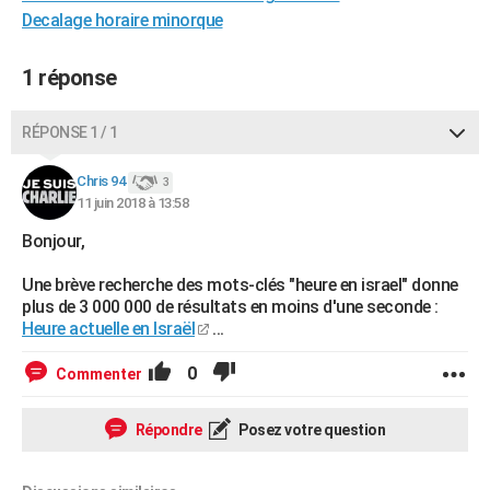
Decalage horaire minorque
City break
Voyage de noces
Climat
Destinations
Voyage nature
Forum
+
PHOTO
GUIDES D'ACHAT
1 réponse
BONS PLANS
RÉPONSE 1 / 1
CARTE DE VOEUX
Chris 94
3
Carte Bonne année
Carte Pâques
Carte de Noël
Carte Saint-Valentin
Carte d'anniversaire
DICTIONNAIRE
11 juin 2018 à 13:58
Bonjour,
Biographies
Expressions
Dictionnaire
Citations
Proverbes
PROGRAMME TV
Une brève recherche des mots-clés "heure en israel" donne
COPAINS D'AVANT
plus de 3 000 000 de résultats en moins d'une seconde :
Heure actuelle en Israël
...
Se connecter
Collèges
Universités
Service militaire
S'inscrire
Lycées
Primaires
Entreprises
Avis de recherche
AVIS DE DÉCÈS
0
Commenter
FORUM
Lifestyle
Sport
Television
Cinema
Bricolage
Culture
Auto
Voyage
Répondre
Posez votre question