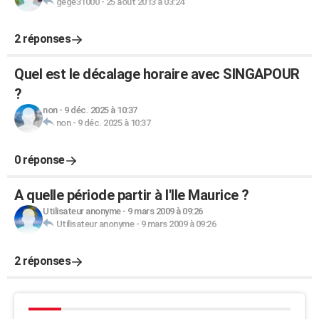
gege31000
-
25 août 2013 à 03:24
2 réponses
Quel est le décalage horaire avec SINGAPOUR
?
non
-
9 déc. 2025 à 10:37
non
-
9 déc. 2025 à 10:37
0 réponse
A quelle période partir à l'Ile Maurice ?
Utilisateur anonyme
-
9 mars 2009 à 09:26
Utilisateur anonyme
-
9 mars 2009 à 09:26
2 réponses