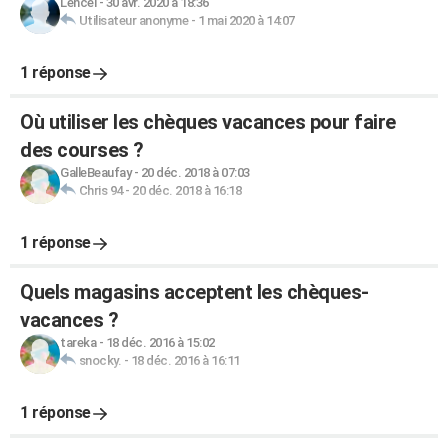
Lencel
-
30 avr. 2020 à 18:36
Utilisateur anonyme
-
1 mai 2020 à 14:07
1 réponse
Où utiliser les chèques vacances pour faire
des courses ?
GalleBeaufay
-
20 déc. 2018 à 07:03
Chris 94
-
20 déc. 2018 à 16:18
1 réponse
Quels magasins acceptent les chèques-
vacances ?
tareka
-
18 déc. 2016 à 15:02
snocky.
-
18 déc. 2016 à 16:11
1 réponse