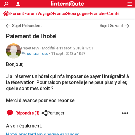
ACTUALITÉS
Forum
Forum Voyage
France
Connexion
S'inscrire
Bourgogne-Franche-Comté
Rechercher
Société
Education
Villes
Politique
Faits Divers
Monde
+
SPORT
Sujet Précédent
Sujet Suivant
Football
Cyclisme
Forum
Coupe du monde 2026
Tennis
Rugby
CULTURE
Paiement de l hotel
TNT
Cinéma
Musique
Programme TV
Streaming
Sorties cinéma
+
FINANCE
Pepette39
-
Modifié le 11 sept. 2018 à 17:51
contrariness
-
11 sept. 2018 à 18:57
Impôts
Immobilier
Banque
Crédit
Retraite
Epargne
Risques naturels par ville
Assurance
AUTO
Bonjour,
Réserver un essai
Berlines
Forum auto
Essais
Citadines
SUV
+
HIGH-TECH
J ai réserver un hôtel qui m'a imposer de payer l intégralité à
Meilleur smartphone
Ordinateurs
Guide high-tech
Mobiles
Internet
Jeux vidéo
+
BRICOLAGE
la réservation. Pour raison personelle je ne peut plus y aller,
quelle sont mes droit ?
Aménagement intérieur
Cuisine
Jardinage
+
Forum
Extérieur
Salle de bains
Rangement
WEEK-END
Merci d avance pour vos reponse
Escapades
Expositions
Week-end nature
Guides de France
Patrimoine
Musées
+
LIFESTYLE
Répondre (1)
Partager
Bien-être
Mode
+
Art de vivre
Loisirs
Modes de vie
SANTE
A voir également:
Guide de la santé
Médicaments
+
Alimentation
Maladies
Sommeil
VOYAGE
Hotel amsterdam cheque vacances