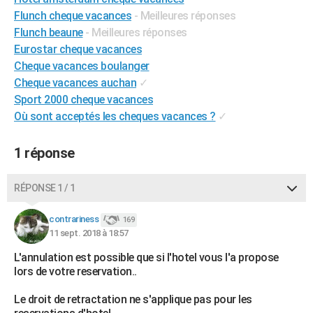
City break
Voyage de noces
Climat
Destinations
Voyage nature
Forum
+
Flunch cheque vacances
- Meilleures réponses
PHOTO
Flunch beaune
- Meilleures réponses
GUIDES D'ACHAT
Eurostar cheque vacances
Cheque vacances boulanger
BONS PLANS
Cheque vacances auchan
✓
Sport 2000 cheque vacances
CARTE DE VOEUX
Où sont acceptés les cheques vacances ?
✓
Carte Bonne année
Carte Pâques
Carte de Noël
Carte Saint-Valentin
Carte d'anniversaire
DICTIONNAIRE
1 réponse
Biographies
Expressions
Dictionnaire
Citations
Proverbes
PROGRAMME TV
COPAINS D'AVANT
RÉPONSE 1 / 1
Se connecter
Collèges
Universités
Service militaire
S'inscrire
Lycées
Primaires
Entreprises
Avis de recherche
AVIS DE DÉCÈS
contrariness
169
11 sept. 2018 à 18:57
FORUM
L'annulation est possible que si l'hotel vous l'a propose
Lifestyle
Sport
Television
Cinema
Bricolage
Culture
Auto
Voyage
lors de votre reservation..
Le droit de retractation ne s'applique pas pour les