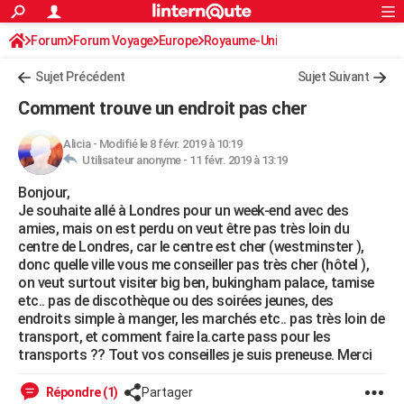
ACTUALITÉS
Forum
Forum Voyage
Europe
Connexion
S'inscrire
Royaume-Uni
Rechercher
Société
Education
Villes
Politique
Faits Divers
Monde
+
SPORT
Sujet Précédent
Sujet Suivant
Football
Cyclisme
Forum
Coupe du monde 2026
Tennis
Rugby
CULTURE
Comment trouve un endroit pas cher
TNT
Cinéma
Musique
Programme TV
Streaming
Sorties cinéma
+
FINANCE
Alicia
-
Modifié le 8 févr. 2019 à 10:19
Utilisateur anonyme -
11 févr. 2019 à 13:19
Impôts
Immobilier
Banque
Crédit
Retraite
Epargne
Risques naturels par ville
Assurance
AUTO
Bonjour,
Réserver un essai
Berlines
Forum auto
Essais
Citadines
SUV
+
HIGH-TECH
Je souhaite allé à Londres pour un week-end avec des
amies, mais on est perdu on veut être pas très loin du
Meilleur smartphone
Ordinateurs
Guide high-tech
Mobiles
Internet
Jeux vidéo
+
BRICOLAGE
centre de Londres, car le centre est cher (westminster ),
donc quelle ville vous me conseiller pas très cher (hôtel ),
Aménagement intérieur
Cuisine
Jardinage
+
Forum
Extérieur
Salle de bains
Rangement
WEEK-END
on veut surtout visiter big ben, bukingham palace, tamise
etc.. pas de discothèque ou des soirées jeunes, des
Escapades
Expositions
Week-end nature
Guides de France
Patrimoine
Musées
+
LIFESTYLE
endroits simple à manger, les marchés etc.. pas très loin de
transport, et comment faire la.carte pass pour les
Bien-être
Mode
+
Art de vivre
Loisirs
Modes de vie
SANTE
transports ?? Tout vos conseilles je suis preneuse. Merci
Guide de la santé
Médicaments
+
Alimentation
Maladies
Sommeil
VOYAGE
Répondre (1)
Partager