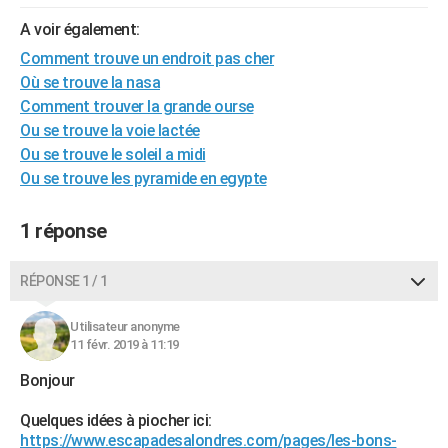
City break
Voyage de noces
Climat
Destinations
Voyage nature
Forum
+
PHOTO
A voir également:
Comment trouve un endroit pas cher
GUIDES D'ACHAT
Où se trouve la nasa
BONS PLANS
Comment trouver la grande ourse
Ou se trouve la voie lactée
CARTE DE VOEUX
Ou se trouve le soleil a midi
Ou se trouve les pyramide en egypte
Carte Bonne année
Carte Pâques
Carte de Noël
Carte Saint-Valentin
Carte d'anniversaire
DICTIONNAIRE
Biographies
Expressions
Dictionnaire
Citations
Proverbes
PROGRAMME TV
1 réponse
COPAINS D'AVANT
RÉPONSE 1 / 1
Se connecter
Collèges
Universités
Service militaire
S'inscrire
Lycées
Primaires
Entreprises
Avis de recherche
AVIS DE DÉCÈS
Utilisateur anonyme
11 févr. 2019 à 11:19
FORUM
Bonjour
Lifestyle
Sport
Television
Cinema
Bricolage
Culture
Auto
Voyage
Quelques idées à piocher ici:
https://www.escapadesalondres.com/pages/les-bons-