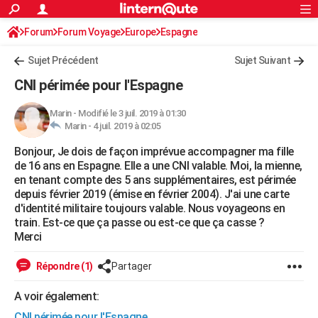
ACTUALITÉS
Forum
Forum Voyage
Europe
Connexion
S'inscrire
Espagne
Rechercher
Société
Education
Villes
Politique
Faits Divers
Monde
+
SPORT
Sujet Précédent
Sujet Suivant
Football
Cyclisme
Forum
Coupe du monde 2026
Tennis
Rugby
CULTURE
CNI périmée pour l'Espagne
TNT
Cinéma
Musique
Programme TV
Streaming
Sorties cinéma
+
FINANCE
Marin
-
Modifié le 3 juil. 2019 à 01:30
Marin -
4 juil. 2019 à 02:05
Impôts
Immobilier
Banque
Crédit
Retraite
Epargne
Risques naturels par ville
Assurance
AUTO
Bonjour, Je dois de façon imprévue accompagner ma fille
Réserver un essai
Berlines
Forum auto
Essais
Citadines
SUV
+
HIGH-TECH
de 16 ans en Espagne. Elle a une CNI valable. Moi, la mienne,
en tenant compte des 5 ans supplémentaires, est périmée
Meilleur smartphone
Ordinateurs
Guide high-tech
Mobiles
Internet
Jeux vidéo
+
BRICOLAGE
depuis février 2019 (émise en février 2004). J'ai une carte
d'identité militaire toujours valable. Nous voyageons en
Aménagement intérieur
Cuisine
Jardinage
+
Forum
Extérieur
Salle de bains
Rangement
WEEK-END
train. Est-ce que ça passe ou est-ce que ça casse ?
Merci
Escapades
Expositions
Week-end nature
Guides de France
Patrimoine
Musées
+
LIFESTYLE
Répondre (1)
Partager
Bien-être
Mode
+
Art de vivre
Loisirs
Modes de vie
SANTE
A voir également:
Guide de la santé
Médicaments
+
Alimentation
Maladies
Sommeil
VOYAGE
CNI périmée pour l'Espagne