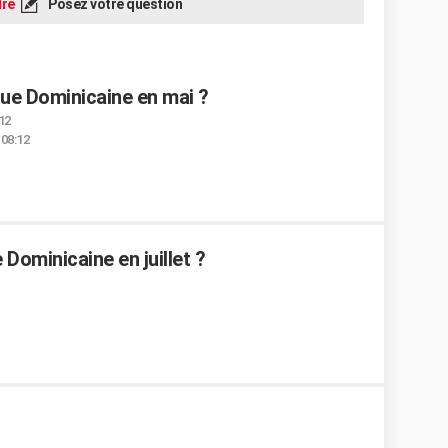
re
Posez votre question
que Dominicaine en mai ?
:12
 08:12
 Dominicaine en juillet ?