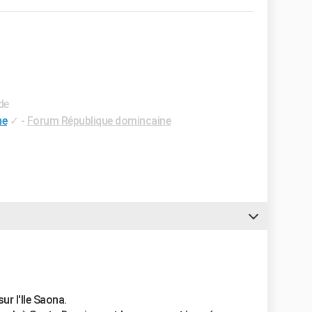
de
ne
✓
-
Forum République domincaine
ur l'Ile Saona.