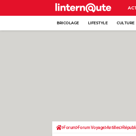
AC
BRICOLAGE
LIFESTYLE
CULTURE
Forum
Forum Voyage
Antilles
Républ