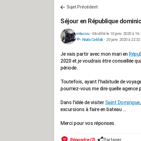
Sujet Précédent
Séjour en République domini
mlacou
-
Modifié le 10 janv. 2020 à 16:
Niala Celdak
-
20 janv. 2020 à 22:32
Je vais partir avec mon mari en
Répub
2020 et je voudrais être conseillée q
période.
Toutefois, ayant l'habitude de voyage
pourriez-vous me dire quelle agence 
Dans l'idée de visiter
Saint Domingue
excursions à faire en bateau ...
Merci pour vos réponses.
Répondre (2)
Partager