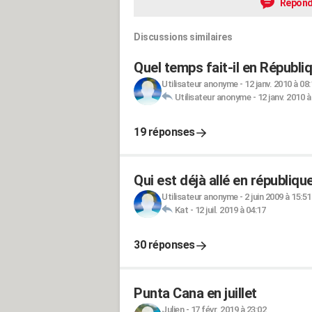
Répond
Discussions similaires
Quel temps fait-il en Républi
Utilisateur anonyme
-
12 janv. 2010 à 08
Utilisateur anonyme
-
12 janv. 2010 à
19 réponses
Qui est déjà allé en république
Utilisateur anonyme
-
2 juin 2009 à 15:51
Kat
-
12 juil. 2019 à 04:17
30 réponses
Punta Cana en juillet
Julien
-
17 févr. 2019 à 23:02