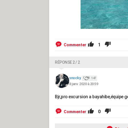
1
Commenter
RÉPONSE 2 / 2
snocky.
147
8 janv. 2020 à 20:59
Bjr,pro excursion a bayahibe,équipe g
0
Commenter