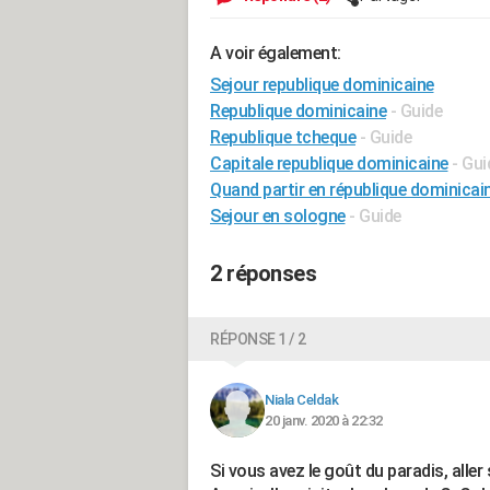
A voir également:
Sejour republique dominicaine
Republique dominicaine
- Guide
Republique tcheque
- Guide
Capitale republique dominicaine
- Gui
Quand partir en république dominicai
Sejour en sologne
- Guide
2 réponses
RÉPONSE 1 / 2
Niala Celdak
20 janv. 2020 à 22:32
Si vous avez le goût du paradis, aller s