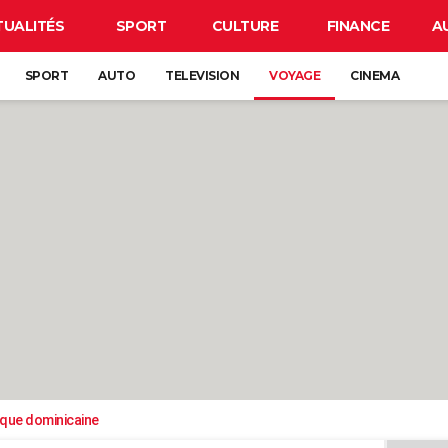
TUALITÉS
SPORT
CULTURE
FINANCE
A
SPORT
AUTO
TELEVISION
VOYAGE
CINEMA
ique dominicaine