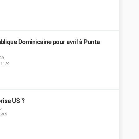
blique Dominicaine pour avril à Punta
:39
 11:39
rise US ?
5
19:05