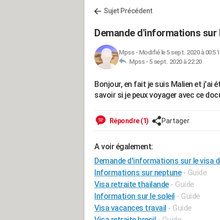
Sujet Précédent
Demande d'informations sur 
Mpss
-
Modifié le 5 sept. 2020 à 00:51
Mpss -
5 sept. 2020 à 22:20
Bonjour, en fait je suis Malien et j'ai
savoir si je peux voyager avec ce do
Répondre (1)
Partager
A voir également:
Demande d'informations sur le visa 
Informations sur neptune
- Guide
Visa retraite thailande
- Guide
Information sur le soleil
- Guide
Visa vacances travail
- Guide
Visa retraite bresil
- Guide