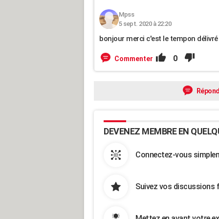
Mpss
5 sept. 2020 à 22:20
bonjour merci c'est le tempon délivré 
0
Commenter
Répond
DEVENEZ MEMBRE EN QUELQ
Connectez-vous simpleme
Suivez vos discussions 
Mettez en avant votre ex