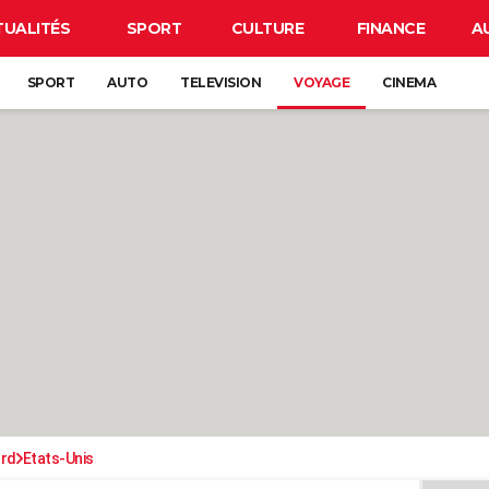
TUALITÉS
SPORT
CULTURE
FINANCE
A
SPORT
AUTO
TELEVISION
VOYAGE
CINEMA
ord
Etats-Unis