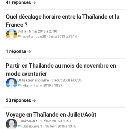
41 réponses
Quel décalage horaire entre la Thaïlande et la
France ?
Sofia
-
6 mai 2013 à 20:30
noctambule28
-
6 mai 2013 à 21:14
1 réponse
Partir en Thailande au mois de novembre en
mode aventurier
Utilisateur anonyme
-
3 août 2008 à 00:36
Alain
-
7 janv. 2019 à 18:37
20 réponses
Voyage en Thaïlande en Juillet/Août
Juliakonvert
-
15 févr. 2016 à 13:57
Juliakonvert
-
16 févr. 2016 à 13:45