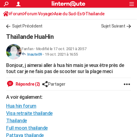
ACTUALITÉS
Forum
Forum Voyage
Asie du Sud-Est
Connexion
S'inscrire
Thaïlande
Rechercher
Société
Education
Villes
Politique
Faits Divers
Monde
+
SPORT
Sujet Précédent
Sujet Suivant
Football
Cyclisme
Forum
Coupe du monde 2026
Tennis
Rugby
CULTURE
Thaïlande HuaHin
TNT
Cinéma
Musique
Programme TV
Streaming
Sorties cinéma
+
FINANCE
Fanfan
-
Modifié le 17 oct. 2021 à 20:57
Inaute09
-
19 oct. 2021 à 16:55
Impôts
Immobilier
Banque
Crédit
Retraite
Epargne
Risques naturels par ville
Assurance
AUTO
Bonjour, j aimerai aller à hua hin mais je veux être près de
Réserver un essai
Berlines
Forum auto
Essais
Citadines
SUV
+
HIGH-TECH
tout car je ne fais pas de scooter sur la plage meci
Meilleur smartphone
Ordinateurs
Guide high-tech
Mobiles
Internet
Jeux vidéo
+
BRICOLAGE
Répondre (2)
Partager
Aménagement intérieur
Cuisine
Jardinage
+
Forum
Extérieur
Salle de bains
Rangement
WEEK-END
A voir également:
Escapades
Expositions
Week-end nature
Guides de France
Patrimoine
Musées
+
Hua hin forum
LIFESTYLE
Visa retraite thailande
Bien-être
Mode
+
Art de vivre
Loisirs
Modes de vie
SANTE
Thailande
Full moon thailande
Guide de la santé
Médicaments
+
Alimentation
Maladies
Sommeil
VOYAGE
Pattaya thailande