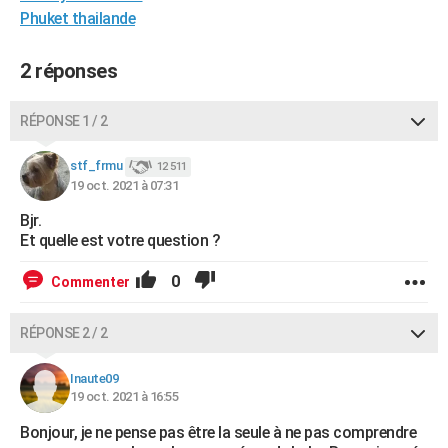
Phuket thailande
City break
Voyage de noces
Climat
Destinations
Voyage nature
Forum
+
PHOTO
GUIDES D'ACHAT
2 réponses
BONS PLANS
RÉPONSE 1 / 2
CARTE DE VOEUX
stf_frmu
12 511
Carte Bonne année
Carte Pâques
Carte de Noël
Carte Saint-Valentin
Carte d'anniversaire
DICTIONNAIRE
19 oct. 2021 à 07:31
Bjr.
Biographies
Expressions
Dictionnaire
Citations
Proverbes
PROGRAMME TV
Et quelle est votre question ?
COPAINS D'AVANT
0
Commenter
Se connecter
Collèges
Universités
Service militaire
S'inscrire
Lycées
Primaires
Entreprises
Avis de recherche
AVIS DE DÉCÈS
RÉPONSE 2 / 2
FORUM
Inaute09
Lifestyle
Sport
Television
Cinema
Bricolage
Culture
Auto
Voyage
19 oct. 2021 à 16:55
Bonjour, je ne pense pas être la seule à ne pas comprendre