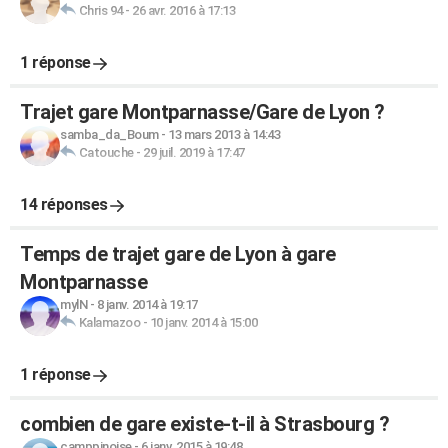
Chris 94
-
26 avr. 2016 à 17:13
1 réponse
Trajet gare Montparnasse/Gare de Lyon ?
samba_da_Boum
-
13 mars 2013 à 14:43
Catouche
-
29 juil. 2019 à 17:47
14 réponses
Temps de trajet gare de Lyon à gare
Montparnasse
mylN
-
8 janv. 2014 à 19:17
Kalamazoo
-
10 janv. 2014 à 15:00
1 réponse
combien de gare existe-t-il à Strasbourg ?
camppinoise
-
6 janv. 2015 à 19:48