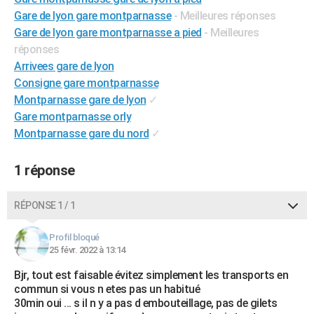
City break
Voyage de noces
Climat
Destinations
Voyage nature
Forum
+
Gare de lyon gare montparnasse
- Meilleures réponses
PHOTO
Gare de lyon gare montparnasse a pied
- Meilleures
GUIDES D'ACHAT
réponses
Arrivees gare de lyon
BONS PLANS
Consigne gare montparnasse
Montparnasse gare de lyon
✓
CARTE DE VOEUX
Gare montparnasse orly
Carte Bonne année
Carte Pâques
Carte de Noël
Carte Saint-Valentin
Carte d'anniversaire
DICTIONNAIRE
Montparnasse gare du nord
✓
Biographies
Expressions
Dictionnaire
Citations
Proverbes
PROGRAMME TV
1 réponse
COPAINS D'AVANT
RÉPONSE 1 / 1
Se connecter
Collèges
Universités
Service militaire
S'inscrire
Lycées
Primaires
Entreprises
Avis de recherche
AVIS DE DÉCÈS
Profil bloqué
FORUM
25 févr. 2022 à 13:14
Lifestyle
Sport
Television
Cinema
Bricolage
Culture
Auto
Voyage
Bjr, tout est faisable évitez simplement les transports en
commun si vous n etes pas un habitué
30min oui ... s il n y a pas d embouteillage, pas de gilets