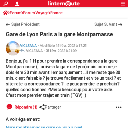
ACTUALITÉS
Forum
Forum Voyage
France
Connexion
S'inscrire
Rechercher
Société
Education
Villes
Politique
Faits Divers
Monde
+
SPORT
Sujet Précédent
Sujet Suivant
Football
Cyclisme
Forum
Coupe du monde 2026
Tennis
Rugby
CULTURE
Gare de Lyon Paris a la gare Montparnasse
TNT
Cinéma
Musique
Programme TV
Streaming
Sorties cinéma
+
FINANCE
VICLEANA
-
Modifié le 15 févr. 2022 à 17:25
VICLEANA -
25 févr. 2022 à 21:09
Impôts
Immobilier
Banque
Crédit
Retraite
Epargne
Risques naturels par ville
Assurance
AUTO
Bonjour, j'ai 1 H pour prendre la correspondance a la gare
Réserver un essai
Berlines
Forum auto
Essais
Citadines
SUV
+
HIGH-TECH
Montparnasse (j 'arrive a la gare de Lyon)mais comme je
dois être 30 min avant l'embarquement ...il me reste que 30
Meilleur smartphone
Ordinateurs
Guide high-tech
Mobiles
Internet
Jeux vidéo
+
BRICOLAGE
min. c'est faisable ? je trouve facilement et vite un taxi ? et
si je rate la correspondance ?! je peux prendre le prochain?
Aménagement intérieur
Cuisine
Jardinage
+
Forum
Extérieur
Salle de bains
Rangement
WEEK-END
quelles conditionnes ?Merci beaucoup pour votre aide.
C'est mon premier trajet en train (TGV) :)
Escapades
Expositions
Week-end nature
Guides de France
Patrimoine
Musées
+
LIFESTYLE
Répondre (1)
Partager
Bien-être
Mode
+
Art de vivre
Loisirs
Modes de vie
SANTE
A voir également:
Guide de la santé
Médicaments
+
Alimentation
Maladies
Sommeil
VOYAGE
Gare montparnasse gare de lyon a pied