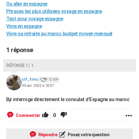
Ou aller en espagne
City break
Voyage de noces
Climat
Destinations
Voyage nature
Forum
+
PHOTO
Phrases les plus utilisées voyage en espagne
Test pour voyage espagne
GUIDES D'ACHAT
Vivre en espagne
BONS PLANS
Vivre sa retraite au maroc budget moyen mensuel
CARTE DE VOEUX
1 réponse
Carte Bonne année
Carte Pâques
Carte de Noël
Carte Saint-Valentin
Carte d'anniversaire
DICTIONNAIRE
RÉPONSE 1 / 1
Biographies
Expressions
Dictionnaire
Citations
Proverbes
PROGRAMME TV
stf_frmu
12 479
COPAINS D'AVANT
30 avr. 2022 à 18:37
Se connecter
Collèges
Universités
Service militaire
S'inscrire
Lycées
Primaires
Entreprises
Avis de recherche
AVIS DE DÉCÈS
Bjr interroge directement le consulat d'Espagne au maroc
FORUM
0
Commenter
Lifestyle
Sport
Television
Cinema
Bricolage
Culture
Auto
Voyage
Répondre
Posez votre question