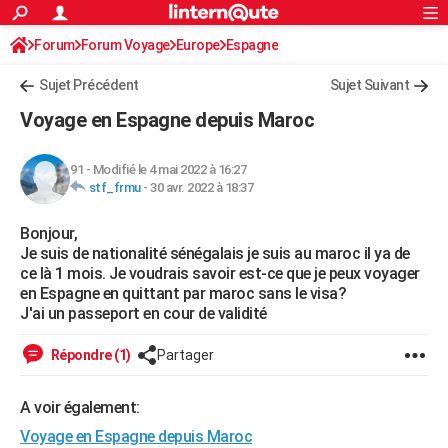
ACTUALITÉS
Forum
Forum Voyage
Europe
Connexion
S'inscrire
Espagne
Rechercher
Société
Education
Villes
Politique
Faits Divers
Monde
+
SPORT
Sujet Précédent
Sujet Suivant
Football
Cyclisme
Forum
Coupe du monde 2026
Tennis
Rugby
CULTURE
Voyage en Espagne depuis Maroc
TNT
Cinéma
Musique
Programme TV
Streaming
Sorties cinéma
+
FINANCE
91
-
Modifié le 4 mai 2022 à 16:27
Impôts
Immobilier
Banque
Crédit
Retraite
Epargne
Risques naturels par ville
Assurance
AUTO
stf_frmu
-
30 avr. 2022 à 18:37
Réserver un essai
Berlines
Forum auto
Essais
Citadines
SUV
+
HIGH-TECH
Bonjour,
Je suis de nationalité sénégalais je suis au maroc il ya de
Meilleur smartphone
Ordinateurs
Guide high-tech
Mobiles
Internet
Jeux vidéo
+
BRICOLAGE
ce là 1 mois. Je voudrais savoir est-ce que je peux voyager
en Espagne en quittant par maroc sans le visa?
Aménagement intérieur
Cuisine
Jardinage
+
Forum
Extérieur
Salle de bains
Rangement
WEEK-END
J'ai un passeport en cour de validité
Escapades
Expositions
Week-end nature
Guides de France
Patrimoine
Musées
+
LIFESTYLE
Répondre (1)
Partager
Bien-être
Mode
+
Art de vivre
Loisirs
Modes de vie
SANTE
A voir également:
Guide de la santé
Médicaments
+
Alimentation
Maladies
Sommeil
VOYAGE
Voyage en Espagne depuis Maroc