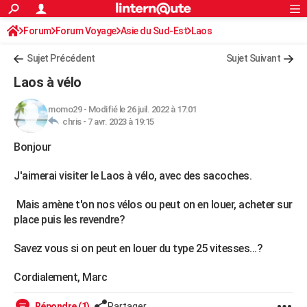
ACTUALITÉS
Forum
Forum Voyage
Asie du Sud-Est
Connexion
S'inscrire
Laos
Rechercher
Société
Education
Villes
Politique
Faits Divers
Monde
+
SPORT
Sujet Précédent
Sujet Suivant
Football
Cyclisme
Forum
Coupe du monde 2026
Tennis
Rugby
CULTURE
Laos à vélo
TNT
Cinéma
Musique
Programme TV
Streaming
Sorties cinéma
+
FINANCE
momo29
-
Modifié le 26 juil. 2022 à 17:01
chris -
7 avr. 2023 à 19:15
Impôts
Immobilier
Banque
Crédit
Retraite
Epargne
Risques naturels par ville
Assurance
AUTO
Bonjour
Réserver un essai
Berlines
Forum auto
Essais
Citadines
SUV
+
HIGH-TECH
J'aimerai visiter le Laos à vélo, avec des sacoches.
Meilleur smartphone
Ordinateurs
Guide high-tech
Mobiles
Internet
Jeux vidéo
+
BRICOLAGE
Mais amène t'on nos vélos ou peut on en louer, acheter sur
Aménagement intérieur
Cuisine
Jardinage
+
Forum
Extérieur
Salle de bains
Rangement
WEEK-END
place puis les revendre?
Escapades
Expositions
Week-end nature
Guides de France
Patrimoine
Musées
+
LIFESTYLE
Savez vous si on peut en louer du type 25 vitesses...?
Bien-être
Mode
+
Art de vivre
Loisirs
Modes de vie
SANTE
Cordialement, Marc
Guide de la santé
Médicaments
+
Alimentation
Maladies
Sommeil
VOYAGE
Répondre (1)
Partager