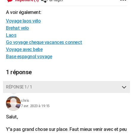
City break
Voyage de noces
Climat
Destinations
Voyage nature
Forum
+
PHOTO
A voir également:
GUIDES D'ACHAT
Voyage laos vélo
Brehat velo
BONS PLANS
Laos
Go voyage cheque vacances connect
CARTE DE VOEUX
Voyage avec bebe
Carte Bonne année
Carte Pâques
Carte de Noël
Carte Saint-Valentin
Carte d'anniversaire
DICTIONNAIRE
Base espagnol voyage
Biographies
Expressions
Dictionnaire
Citations
Proverbes
PROGRAMME TV
1 réponse
COPAINS D'AVANT
RÉPONSE 1 / 1
Se connecter
Collèges
Universités
Service militaire
S'inscrire
Lycées
Primaires
Entreprises
Avis de recherche
AVIS DE DÉCÈS
chris
FORUM
7 avr. 2023 à 19:15
Lifestyle
Sport
Television
Cinema
Bricolage
Culture
Auto
Voyage
Salut,
Y'a pas grand chose sur place. Faut mieux venir avec et peu