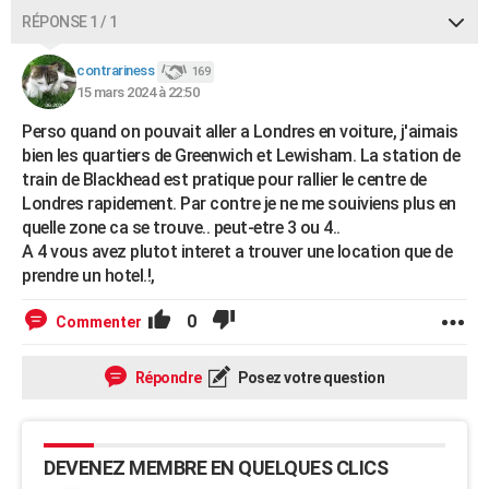
City break
Voyage de noces
Climat
Destinations
Voyage nature
Forum
+
RÉPONSE 1 / 1
PHOTO
GUIDES D'ACHAT
contrariness
169
15 mars 2024 à 22:50
BONS PLANS
Perso quand on pouvait aller a Londres en voiture, j'aimais
bien les quartiers de Greenwich et Lewisham. La station de
CARTE DE VOEUX
train de Blackhead est pratique pour rallier le centre de
Carte Bonne année
Carte Pâques
Carte de Noël
Carte Saint-Valentin
Carte d'anniversaire
Londres rapidement. Par contre je ne me souiviens plus en
DICTIONNAIRE
quelle zone ca se trouve.. peut-etre 3 ou 4..
Biographies
Expressions
Dictionnaire
Citations
Proverbes
PROGRAMME TV
A 4 vous avez plutot interet a trouver une location que de
prendre un hotel.!,
COPAINS D'AVANT
0
Commenter
Se connecter
Collèges
Universités
Service militaire
S'inscrire
Lycées
Primaires
Entreprises
Avis de recherche
AVIS DE DÉCÈS
Répondre
Posez votre question
FORUM
Lifestyle
Sport
Television
Cinema
Bricolage
Culture
Auto
Voyage
DEVENEZ MEMBRE EN QUELQUES CLICS