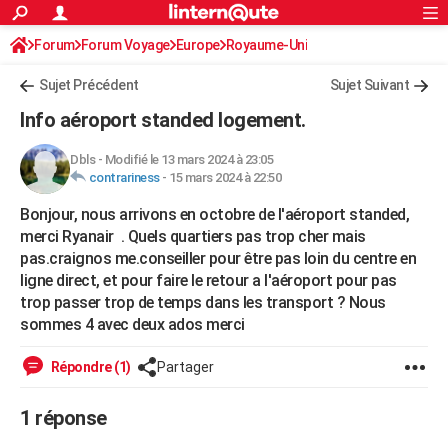
ACTUALITÉS
Forum
Forum Voyage
Europe
Connexion
S'inscrire
Royaume-Uni
Rechercher
Société
Education
Villes
Politique
Faits Divers
Monde
+
SPORT
Sujet Précédent
Sujet Suivant
Football
Cyclisme
Forum
Coupe du monde 2026
Tennis
Rugby
CULTURE
Info aéroport standed logement.
TNT
Cinéma
Musique
Programme TV
Streaming
Sorties cinéma
+
FINANCE
Dbls
-
Modifié le 13 mars 2024 à 23:05
contrariness
-
15 mars 2024 à 22:50
Impôts
Immobilier
Banque
Crédit
Retraite
Epargne
Risques naturels par ville
Assurance
AUTO
Bonjour, nous arrivons en octobre de l'aéroport standed,
Réserver un essai
Berlines
Forum auto
Essais
Citadines
SUV
+
HIGH-TECH
merci Ryanair . Quels quartiers pas trop cher mais
pas.craignos me.conseiller pour être pas loin du centre en
Meilleur smartphone
Ordinateurs
Guide high-tech
Mobiles
Internet
Jeux vidéo
+
BRICOLAGE
ligne direct, et pour faire le retour a l'aéroport pour pas
trop passer trop de temps dans les transport ? Nous
Aménagement intérieur
Cuisine
Jardinage
+
Forum
Extérieur
Salle de bains
Rangement
WEEK-END
sommes 4 avec deux ados merci
Escapades
Expositions
Week-end nature
Guides de France
Patrimoine
Musées
+
LIFESTYLE
Répondre (1)
Partager
Bien-être
Mode
+
Art de vivre
Loisirs
Modes de vie
SANTE
1 réponse
Guide de la santé
Médicaments
+
Alimentation
Maladies
Sommeil
VOYAGE