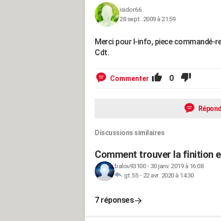
isidor66
28 sept. 2009 à 21:59
Merci pour l-info, piece commandé-r
Cdt.
0
Commenter
Répond
Discussions similaires
Comment trouver la finition 
balou93100
-
30 janv. 2019 à 16:08
gt.55
-
22 avr. 2020 à 14:30
7 réponses