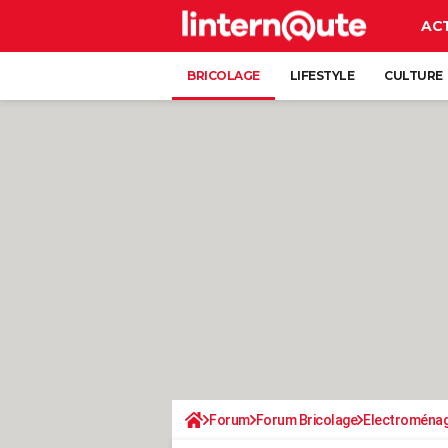
AC
BRICOLAGE
LIFESTYLE
CULTURE
Forum
Forum Bricolage
Electroména