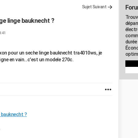
Foru
Sujet Suivant
Trouv
ge linge bauknecht ?
dépan
élect
8:41
commu
durée
Écono
klixon pour un seche linge bauknecht tra4010ws, je
optimi
igne en vain...c'est un modele 270c.
e bauknecht ?
e