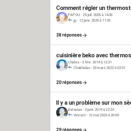
Comment régler un thermosta
PAPOU
-
20 juil. 2005 à 14:05
jg
-
12 janv. 2020 à 11:35
38 réponses
cuisinière beko avec thermos
chahra
-
3 févr. 2014 à 12:31
Chakhalau
-
30 mars 2022 à 02:01
20 réponses
Il y a un problème sur mon sè
Bataviaa
-
9 janv. 2019 à 22:33
Vincent
-
12 mai 2026 à 20:00
29 réponses