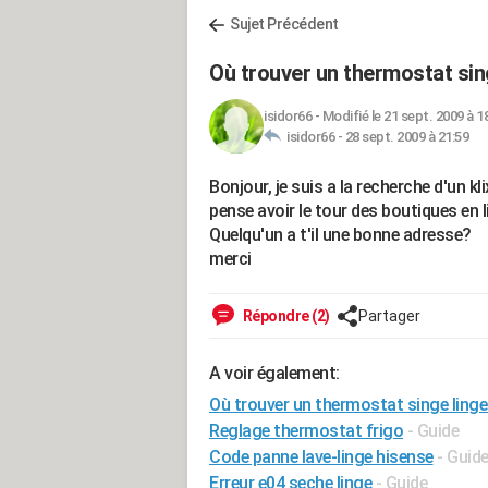
Sujet Précédent
Où trouver un thermostat sin
isidor66
-
Modifié le 21 sept. 2009 à 1
isidor66 -
28 sept. 2009 à 21:59
Bonjour, je suis a la recherche d'un 
pense avoir le tour des boutiques en l
Quelqu'un a t'il une bonne adresse?
merci
Répondre (2)
Partager
A voir également:
Où trouver un thermostat singe ling
Reglage thermostat frigo
- Guide
Code panne lave-linge hisense
- Guid
Erreur e04 seche linge
- Guide