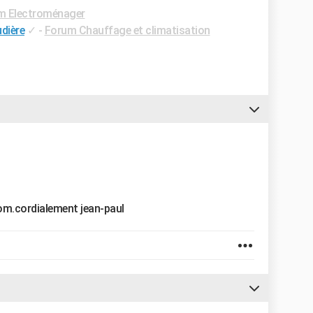
m Electroménager
dière
✓
-
Forum Chauffage et climatisation
om.cordialement jean-paul