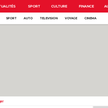
TUALITÉS
SPORT
CULTURE
FINANCE
A
SPORT
AUTO
TELEVISION
VOYAGE
CINEMA
ger