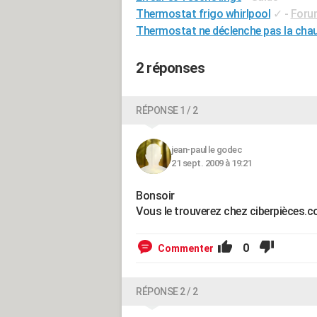
Thermostat frigo whirlpool
✓
-
Foru
Thermostat ne déclenche pas la chau
2 réponses
RÉPONSE 1 / 2
jean-paul le godec
21 sept. 2009 à 19:21
Bonsoir
Vous le trouverez chez ciberpièces.c
0
Commenter
RÉPONSE 2 / 2