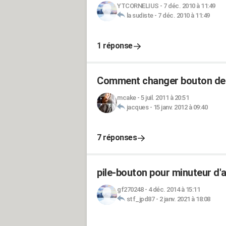
YTCORNELIUS
-
7 déc. 2010 à 11:49
la sudiste
-
7 déc. 2010 à 11:49
1 réponse
Comment changer bouton de s
mcake
-
5 juil. 2011 à 20:51
jacques
-
15 janv. 2012 à 09:40
7 réponses
pile-bouton pour minuteur d'
gf270248
-
4 déc. 2014 à 15:11
stf_jpd87
-
2 janv. 2021 à 18:08