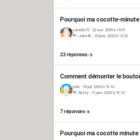
Pourquoi ma cocotte-minute S
zazielis75
-
22 nov. 2009 à 19:01
Jako45
-
20 janv. 2022 à 12:22
23 réponses
Comment démonter le bouton
jmle
-
18 juil. 2009 à 15:10
Betty
-
17 janv. 2020 à 15:10
7 réponses
Pourquoi ma cocotte minute 