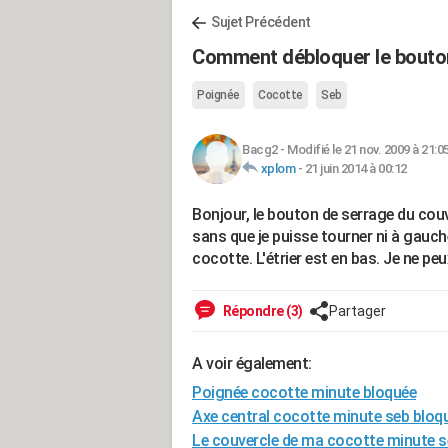
Sujet Précédent
Comment débloquer le bouton
Poignée
Cocotte
Seb
Bacg2
-
Modifié le 21 nov. 2009 à 21:0
xplom
-
21 juin 2014 à 00:12
Bonjour, le bouton de serrage du cou
sans que je puisse tourner ni à gauche
cocotte. L'étrier est en bas. Je ne p
Répondre (3)
Partager
A voir également:
Poignée cocotte minute bloquée
Axe central cocotte minute seb bloq
Le couvercle de ma cocotte minute s