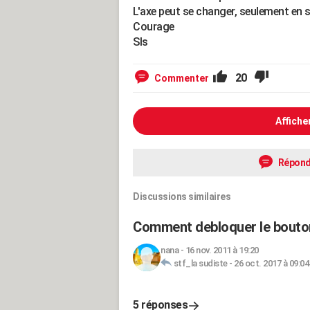
L'axe peut se changer, seulement en s
Courage
Sls
20
Commenter
Affiche
Répond
Discussions similaires
Comment debloquer le bouton
nana
-
16 nov. 2011 à 19:20
stf_la sudiste
-
26 oct. 2017 à 09:04
5 réponses