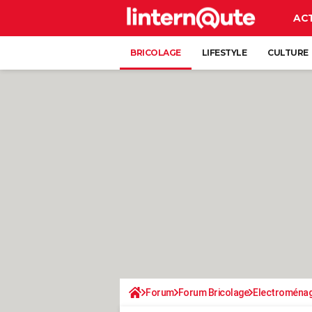
AC
BRICOLAGE
LIFESTYLE
CULTURE
Forum
Forum Bricolage
Electroména