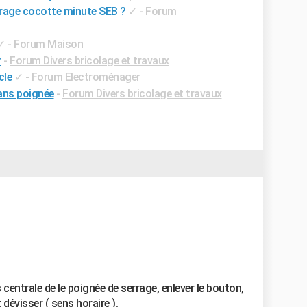
rage cocotte minute SEB ?
✓
-
Forum
✓
-
Forum Maison
r
-
Forum Divers bricolage et travaux
cle
✓
-
Forum Electroménager
ans poignée
-
Forum Divers bricolage et travaux
s centrale de le poignée de serrage, enlever le bouton,
évisser ( sens horaire ).