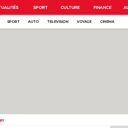
TUALITÉS
SPORT
CULTURE
FINANCE
A
SPORT
AUTO
TELEVISION
VOYAGE
CINEMA
ger