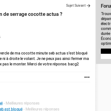
Foru
Sujet Suivant
 de serrage cocotte actua ?
Trouv
dépan
élect
commu
durée
5
Écono
optimi
vercle de ma cocotte minute seb actua s'est bloqué
 ni à droite le volant. Je ne peux pas ainsi fermer ma
eux pas le monter. Merci de votre réponse. bacg2
ué
- Meilleures réponses
eb est bloqué
- Meilleures réponses