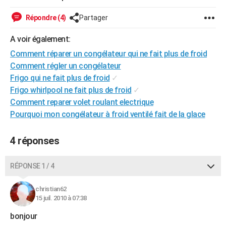
City break
Voyage de noces
Climat
Destinations
Voyage nature
Forum
+
PHOTO
Répondre (4)
Partager
GUIDES D'ACHAT
A voir également:
BONS PLANS
Comment réparer un congélateur qui ne fait plus de froid
Comment régler un congélateur
CARTE DE VOEUX
Frigo qui ne fait plus de froid
✓
Frigo whirlpool ne fait plus de froid
✓
Carte Bonne année
Carte Pâques
Carte de Noël
Carte Saint-Valentin
Carte d'anniversaire
DICTIONNAIRE
Comment reparer volet roulant electrique
Biographies
Expressions
Dictionnaire
Citations
Proverbes
Pourquoi mon congélateur à froid ventilé fait de la glace
PROGRAMME TV
COPAINS D'AVANT
4 réponses
Se connecter
Collèges
Universités
Service militaire
S'inscrire
Lycées
Primaires
Entreprises
Avis de recherche
AVIS DE DÉCÈS
RÉPONSE 1 / 4
FORUM
christian62
Lifestyle
Sport
Television
Cinema
Bricolage
Culture
Auto
Voyage
15 juil. 2010 à 07:38
bonjour