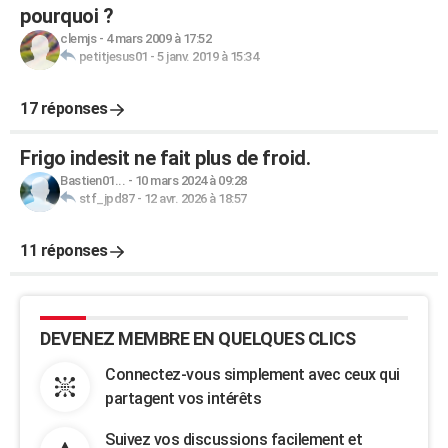
pourquoi ?
clemjs
-
4 mars 2009 à 17:52
petitjesus01
-
5 janv. 2019 à 15:34
17 réponses
Frigo indesit ne fait plus de froid.
Bastien01...
-
10 mars 2024 à 09:28
stf_jpd87
-
12 avr. 2026 à 18:57
11 réponses
DEVENEZ MEMBRE EN QUELQUES CLICS
Connectez-vous simplement avec ceux qui
partagent vos intérêts
Suivez vos discussions facilement et