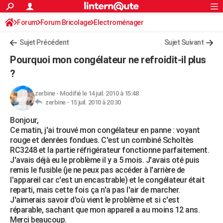
ACTUALITÉS
Forum
Forum Bricolage
Connexion
Electroménager
S'inscrire
Rechercher
Société
Education
Villes
Politique
Faits Divers
Monde
+
SPORT
Sujet Précédent
Sujet Suivant
Football
Cyclisme
Forum
Coupe du monde 2026
Tennis
Rugby
CULTURE
Pourquoi mon congélateur ne refroidit-il plus
TNT
Cinéma
Musique
Programme TV
Streaming
Sorties cinéma
+
?
FINANCE
Impôts
Immobilier
Banque
Crédit
Retraite
Epargne
Risques naturels par ville
Assurance
AUTO
zerbine
-
Modifié le 14 juil. 2010 à 15:48
zerbine -
15 juil. 2010 à 20:30
Réserver un essai
Berlines
Forum auto
Essais
Citadines
SUV
+
HIGH-TECH
Bonjour,
Ce matin, j'ai trouvé mon congélateur en panne : voyant
Meilleur smartphone
Ordinateurs
Guide high-tech
Mobiles
Internet
Jeux vidéo
+
BRICOLAGE
rouge et denrées fondues. C'est un combiné Scholtès
RC3248 et la partie réfrigérateur fonctionne parfaitement.
Aménagement intérieur
Cuisine
Jardinage
+
Forum
Extérieur
Salle de bains
Rangement
WEEK-END
J'avais déjà eu le problème il y a 5 mois. J'avais oté puis
remis le fusible (je ne peux pas accéder à l'arrière de
Escapades
Expositions
Week-end nature
Guides de France
Patrimoine
Musées
+
LIFESTYLE
l'appareil car c'est un encastrable) et le congélateur était
reparti, mais cette fois ça n'a pas l'air de marcher.
Bien-être
Mode
+
Art de vivre
Loisirs
Modes de vie
SANTE
J'aimerais savoir d'où vient le problème et si c'est
réparable, sachant que mon appareil a au moins 12 ans.
Guide de la santé
Médicaments
+
Alimentation
Maladies
Sommeil
VOYAGE
Merci beaucoup.