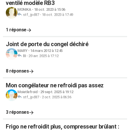
ventilé modèle RB3
MONIKA
-
18 oct. 2023 à 15:06
stf_jpd87
-
18 oct. 2023 à 17:49
1 réponse
Joint de porte du congel déchiré
MARY
-
14 mars 2012 à 12:45
lili
-
20 avr. 2025 à 17:12
8 réponses
Mon congélateur ne refroidi pas assez
Moietlefroid
-
29 sept. 2025 à 19:12
stf_jpd87
-
2 oct. 2025 à 06:36
3 réponses
Frigo ne refroidit plus, compresseur brûlant :