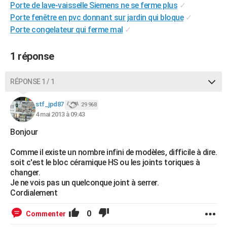
Porte de lave-vaisselle Siemens ne se ferme plus
✓
City break
Voyage de noces
Climat
Destinations
Voyage nature
Forum
+
PHOTO
Porte fenêtre en pvc donnant sur jardin qui bloque
✓
Porte congelateur qui ferme mal
✓
GUIDES D'ACHAT
BONS PLANS
1 réponse
CARTE DE VOEUX
RÉPONSE 1 / 1
Carte Bonne année
Carte Pâques
Carte de Noël
Carte Saint-Valentin
Carte d'anniversaire
DICTIONNAIRE
stf_jpd87
29 968
Biographies
Expressions
Dictionnaire
Citations
Proverbes
4 mai 2013 à 09:43
PROGRAMME TV
Bonjour
COPAINS D'AVANT
Comme il existe un nombre infini de modèles, difficile à dire.
Se connecter
Collèges
Universités
Service militaire
S'inscrire
Lycées
Primaires
Entreprises
Avis de recherche
AVIS DE DÉCÈS
soit c'est le bloc céramique HS ou les joints toriques à
changer.
FORUM
Je ne vois pas un quelconque joint à serrer.
Cordialement
Lifestyle
Sport
Television
Cinema
Bricolage
Culture
Auto
Voyage
0
Commenter