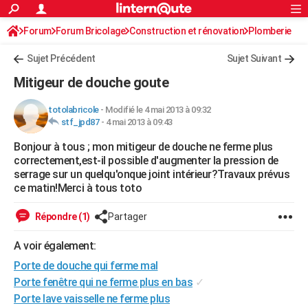
ACTUALITÉS
Forum
Forum Bricolage
Connexion
Construction et rénovation
S'inscrire
Plomberie
Rechercher
Société
Education
Villes
Politique
Faits Divers
Monde
+
SPORT
Sujet Précédent
Sujet Suivant
Football
Cyclisme
Forum
Coupe du monde 2026
Tennis
Rugby
CULTURE
Mitigeur de douche goute
TNT
Cinéma
Musique
Programme TV
Streaming
Sorties cinéma
+
FINANCE
totolabricole
-
Modifié le 4 mai 2013 à 09:32
stf_jpd87
-
4 mai 2013 à 09:43
Impôts
Immobilier
Banque
Crédit
Retraite
Epargne
Risques naturels par ville
Assurance
AUTO
Bonjour à tous ; mon mitigeur de douche ne ferme plus
Réserver un essai
Berlines
Forum auto
Essais
Citadines
SUV
+
HIGH-TECH
correctement,est-il possible d'augmenter la pression de
serrage sur un quelqu'onque joint intérieur?Travaux prévus
Meilleur smartphone
Ordinateurs
Guide high-tech
Mobiles
Internet
Jeux vidéo
+
BRICOLAGE
ce matin!Merci à tous toto
Aménagement intérieur
Cuisine
Jardinage
+
Forum
Extérieur
Salle de bains
Rangement
WEEK-END
Répondre (1)
Partager
Escapades
Expositions
Week-end nature
Guides de France
Patrimoine
Musées
+
LIFESTYLE
A voir également:
Porte de douche qui ferme mal
Bien-être
Mode
+
Art de vivre
Loisirs
Modes de vie
SANTE
Porte fenêtre qui ne ferme plus en bas
✓
Guide de la santé
Médicaments
+
Alimentation
Maladies
Sommeil
VOYAGE
Porte lave vaisselle ne ferme plus