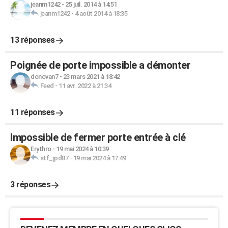
jeanm1242
-
25 juil. 2014 à 14:51
jeanm1242
-
4 août 2014 à 18:35
13 réponses
Poignée de porte impossible a démonter
donovan7
-
23 mars 2021 à 18:42
Feed
-
11 avr. 2022 à 21:34
11 réponses
Impossible de fermer porte entrée à clé
Erythro
-
19 mai 2024 à 10:39
stf_jpd87
-
19 mai 2024 à 17:49
3 réponses