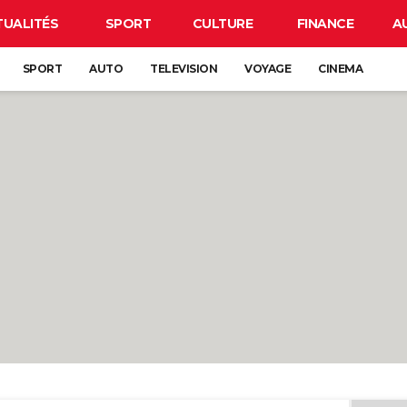
TUALITÉS
SPORT
CULTURE
FINANCE
A
SPORT
AUTO
TELEVISION
VOYAGE
CINEMA