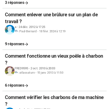
3 réponses
Comment enlever une brûlure sur un plan de
travail ?
a
-
24 déc. 2012 à 17:25
Paul-Bernard
-
18 févr. 2024 à 12:19
9 réponses
Comment fonctionne un vieux poêle à charbon
?
FRED9595
-
2 oct. 2010 à 20:03
atlassaturn
-
15 janv. 2013 à 11:50
6 réponses
Comment vérifier les charbons de ma machine
?