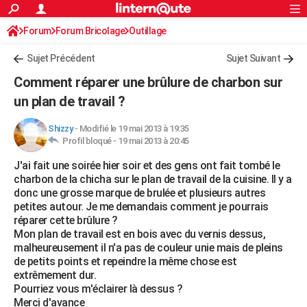
ACTUALITÉS
Forum
Forum Bricolage
Connexion
Outillage
S'inscrire
Rechercher
Société
Education
Villes
Politique
Faits Divers
Monde
+
SPORT
Sujet Précédent
Sujet Suivant
Football
Cyclisme
Forum
Coupe du monde 2026
Tennis
Rugby
CULTURE
Comment réparer une brûlure de charbon sur
TNT
Cinéma
Musique
Programme TV
Streaming
Sorties cinéma
+
un plan de travail ?
FINANCE
Impôts
Immobilier
Banque
Crédit
Retraite
Epargne
Risques naturels par ville
Assurance
AUTO
Shizzy
-
Modifié le 19 mai 2013 à 19:35
Profil bloqué -
19 mai 2013 à 20:45
Réserver un essai
Berlines
Forum auto
Essais
Citadines
SUV
+
HIGH-TECH
J'ai fait une soirée hier soir et des gens ont fait tombé le
charbon de la chicha sur le plan de travail de la cuisine. Il y a
Meilleur smartphone
Ordinateurs
Guide high-tech
Mobiles
Internet
Jeux vidéo
+
BRICOLAGE
donc une grosse marque de brulée et plusieurs autres
petites autour. Je me demandais comment je pourrais
Aménagement intérieur
Cuisine
Jardinage
+
Forum
Extérieur
Salle de bains
Rangement
WEEK-END
réparer cette brûlure ?
Mon plan de travail est en bois avec du vernis dessus,
Escapades
Expositions
Week-end nature
Guides de France
Patrimoine
Musées
+
LIFESTYLE
malheureusement il n'a pas de couleur unie mais de pleins
de petits points et repeindre la même chose est
Bien-être
Mode
+
Art de vivre
Loisirs
Modes de vie
SANTE
extrêmement dur.
Pourriez vous m'éclairer là dessus ?
Guide de la santé
Médicaments
+
Alimentation
Maladies
Sommeil
VOYAGE
Merci d'avance