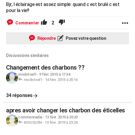
Bjr, l éclairage est assez simple: quand c est brulé c est
pour la vie!!
2
Commenter
Répondre
Posez votre question
Discussions similaires
Changement des charbons ??
modetoel1
-
9 févr. 2015 à 17:34
modetoel1
-
14 févr. 2015 à 20:16
34 réponses
apres avoir changer les charbon des éticelles
commonnadia
-
13 févr. 2019 à 20:23
KIDUGUEN
-
13 févr. 2019 à 23:24