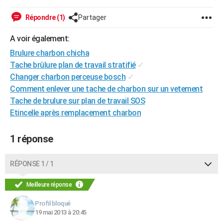
City break
Voyage de noces
Climat
Destinations
Voyage nature
Forum
+
PHOTO
Répondre (1)
Partager
GUIDES D'ACHAT
A voir également:
BONS PLANS
Brulure charbon chicha
Tache brûlure plan de travail stratifié
✓
CARTE DE VOEUX
Changer charbon perceuse bosch
✓
Comment enlever une tache de charbon sur un vetement
Carte Bonne année
Carte Pâques
Carte de Noël
Carte Saint-Valentin
Carte d'anniversaire
DICTIONNAIRE
Tache de brulure sur plan de travail SOS
Biographies
Expressions
Dictionnaire
Citations
Proverbes
Etincelle après remplacement charbon
PROGRAMME TV
COPAINS D'AVANT
1 réponse
Se connecter
Collèges
Universités
Service militaire
S'inscrire
Lycées
Primaires
Entreprises
Avis de recherche
AVIS DE DÉCÈS
RÉPONSE 1 / 1
FORUM
Meilleure réponse
Lifestyle
Sport
Television
Cinema
Bricolage
Culture
Auto
Voyage
Profil bloqué
19 mai 2013 à 20:45