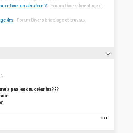
our fixer un aérateur ?
-
Forum Divers bricolage et
çage 4m
-
Forum Divers bricolage et travaux
14
ox mais pas les deux réunies???
ssion
on