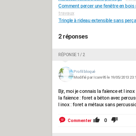
Comment percer une fenêtre en bois p
travaux
Tringle à rideau extensible sans per
2 réponses
RÉPONSE 1 / 2
Profil bloqué
Modifié par Icare95 le 19/05/2013 23:
Bjr, moi je connais la faïence et l in
la faïence : foret a béton avec percu
l inox : foret a métaux sans percussi
0
Commenter