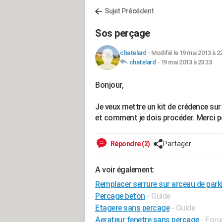
Sujet Précédent
Sos perçage
chatelard
-
Modifié le 19 mai 2013 à 2
chatelard
-
19 mai 2013 à 23:33
Bonjour,
Je veux mettre un kit de crédence sur 
et comment je dois procéder. Merci 
Répondre (2)
Partager
A voir également:
Remplacer serrure sur arceau de park
Percage beton
- Guide
Etagere sans percage
- Guide
Aerateur fenetre sans percage
-
Foru