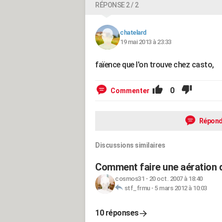
RÉPONSE 2 / 2
chatelard
19 mai 2013 à 23:33
faïence que l'on trouve chez casto,
0
Commenter
Répond
Discussions similaires
Comment faire une aération d
cosmos31
-
20 oct. 2007 à 18:40
stf_frmu
-
5 mars 2012 à 10:03
10 réponses