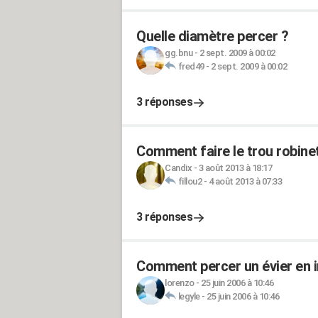
Quelle diamètre percer ?
gg.bnu
-
2 sept. 2009 à 00:02
fred49
-
2 sept. 2009 à 00:02
3 réponses
Comment faire le trou robinet
Candix
-
3 août 2013 à 18:17
fillou2
-
4 août 2013 à 07:33
3 réponses
Comment percer un évier en i
lorenzo
-
25 juin 2006 à 10:46
legyle
-
25 juin 2006 à 10:46