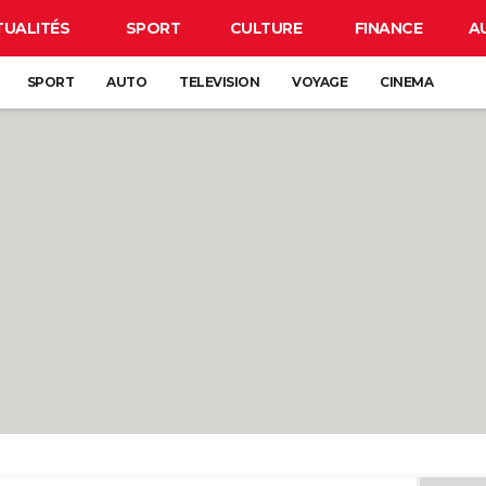
TUALITÉS
SPORT
CULTURE
FINANCE
A
SPORT
AUTO
TELEVISION
VOYAGE
CINEMA