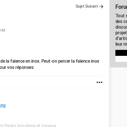
Foru
Sujet Suivant
Tout s
des c
discu
2:42
proje
d'art
leur m
de la faïence en inox. Peut-on percer la faïence inox
pour vos réponses
ing
m Divers bricolage et travaux