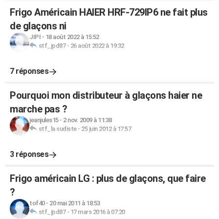
Frigo Américain HAIER HRF-729IP6 ne fait plus
de glaçons ni
JIPI
-
18 août 2022 à 15:52
stf_jpd87
-
26 août 2022 à 19:32
7 réponses
Pourquoi mon distributeur à glaçons haier ne
marche pas ?
jeanjules15
-
2 nov. 2009 à 11:38
stf_la sudiste
-
25 juin 2012 à 17:57
3 réponses
Frigo américain LG : plus de glaçons, que faire
?
tof40
-
20 mai 2011 à 18:53
stf_jpd87
-
17 mars 2016 à 07:20