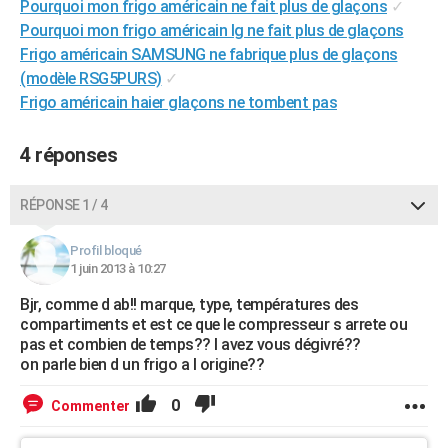
Pourquoi mon frigo américain ne fait plus de glaçons
✓
City break
Voyage de noces
Climat
Destinations
Voyage nature
Forum
+
PHOTO
Pourquoi mon frigo américain lg ne fait plus de glaçons
Frigo américain SAMSUNG ne fabrique plus de glaçons
GUIDES D'ACHAT
(modèle RSG5PURS)
✓
Frigo américain haier glaçons ne tombent pas
BONS PLANS
CARTE DE VOEUX
4 réponses
Carte Bonne année
Carte Pâques
Carte de Noël
Carte Saint-Valentin
Carte d'anniversaire
DICTIONNAIRE
RÉPONSE 1 / 4
Biographies
Expressions
Dictionnaire
Citations
Proverbes
PROGRAMME TV
Profil bloqué
COPAINS D'AVANT
1 juin 2013 à 10:27
Se connecter
Collèges
Universités
Service militaire
S'inscrire
Lycées
Primaires
Entreprises
Avis de recherche
Bjr, comme d ab!! marque, type, températures des
AVIS DE DÉCÈS
compartiments et est ce que le compresseur s arrete ou
pas et combien de temps?? l avez vous dégivré??
FORUM
on parle bien d un frigo a l origine??
Lifestyle
Sport
Television
Cinema
Bricolage
Culture
Auto
Voyage
0
Commenter