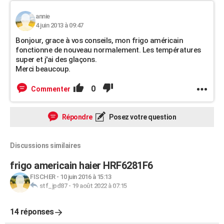
annie
4 juin 2013 à 09:47
Bonjour, grace à vos conseils, mon frigo américain
fonctionne de nouveau normalement. Les températures
super et j'ai des glaçons.
Merci beaucoup.
0
Commenter
Répondre
Posez votre question
Discussions similaires
frigo americain haier HRF6281F6
FISCHER
-
10 juin 2016 à 15:13
stf_jpd87
-
19 août 2022 à 07:15
14 réponses