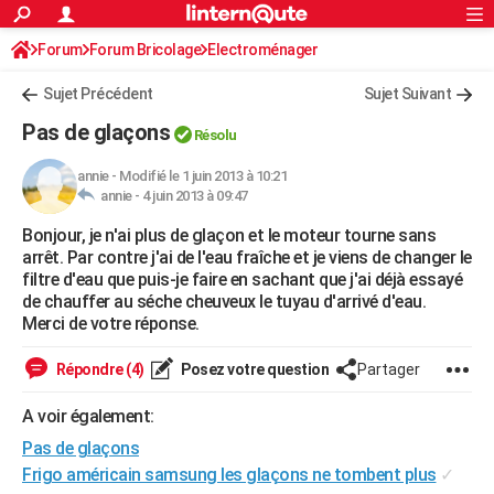
ACTUALITÉS
Forum
Forum Bricolage
Connexion
Electroménager
S'inscrire
Rechercher
Société
Education
Villes
Politique
Faits Divers
Monde
+
SPORT
Sujet Précédent
Sujet Suivant
Football
Cyclisme
Forum
Coupe du monde 2026
Tennis
Rugby
CULTURE
Pas de glaçons
Résolu
TNT
Cinéma
Musique
Programme TV
Streaming
Sorties cinéma
+
FINANCE
annie
-
Modifié le 1 juin 2013 à 10:21
annie -
4 juin 2013 à 09:47
Impôts
Immobilier
Banque
Crédit
Retraite
Epargne
Risques naturels par ville
Assurance
AUTO
Bonjour, je n'ai plus de glaçon et le moteur tourne sans
Réserver un essai
Berlines
Forum auto
Essais
Citadines
SUV
+
HIGH-TECH
arrêt. Par contre j'ai de l'eau fraîche et je viens de changer le
filtre d'eau que puis-je faire en sachant que j'ai déjà essayé
Meilleur smartphone
Ordinateurs
Guide high-tech
Mobiles
Internet
Jeux vidéo
+
BRICOLAGE
de chauffer au séche cheuveux le tuyau d'arrivé d'eau.
Merci de votre réponse.
Aménagement intérieur
Cuisine
Jardinage
+
Forum
Extérieur
Salle de bains
Rangement
WEEK-END
Répondre (4)
Posez votre question
Partager
Escapades
Expositions
Week-end nature
Guides de France
Patrimoine
Musées
+
LIFESTYLE
A voir également:
Bien-être
Mode
+
Art de vivre
Loisirs
Modes de vie
SANTE
Pas de glaçons
Guide de la santé
Médicaments
+
Alimentation
Maladies
Sommeil
Frigo américain samsung les glaçons ne tombent plus
✓
VOYAGE