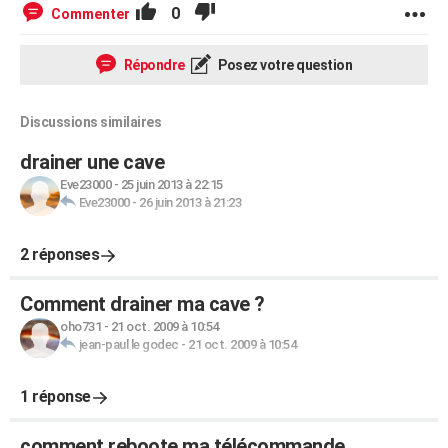
0
Commenter
Répondre
Posez votre question
Discussions similaires
drainer une cave
Eve23000
-
25 juin 2013 à 22:15
Eve23000
-
26 juin 2013 à 21:23
2 réponses
Comment drainer ma cave ?
oho731
-
21 oct. 2009 à 10:54
jean-paul le godec
-
21 oct. 2009 à 10:54
1 réponse
comment reboote ma télécommande