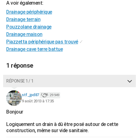
A voir également:
City break
Voyage de noces
Climat
Destinations
Voyage nature
Forum
+
PHOTO
Drainage périphérique
Drainage terrain
GUIDES D'ACHAT
Pouzzolane drainage
BONS PLANS
Drainage maison
Piazzetta périphérique pas trouvé
✓
CARTE DE VOEUX
Drainage cave terre battue
Carte Bonne année
Carte Pâques
Carte de Noël
Carte Saint-Valentin
Carte d'anniversaire
DICTIONNAIRE
1 réponse
Biographies
Expressions
Dictionnaire
Citations
Proverbes
PROGRAMME TV
RÉPONSE 1 / 1
COPAINS D'AVANT
Se connecter
Collèges
Universités
Service militaire
S'inscrire
Lycées
Primaires
Entreprises
Avis de recherche
stf_jpd87
29 949
AVIS DE DÉCÈS
9 août 2013 à 17:35
FORUM
Bonjour
Lifestyle
Sport
Television
Cinema
Bricolage
Culture
Auto
Voyage
Logiquement un drain à dû être posé autour de cette
construction, même sur vide sanitaire.