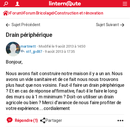
ACTUALITÉS
Forum
Forum Bricolage
Connexion
Construction et rénovation
S'inscrire
Rechercher
Société
Education
Villes
Politique
Faits Divers
Monde
+
SPORT
Sujet Précédent
Sujet Suivant
Football
Cyclisme
Forum
Coupe du monde 2026
Tennis
Rugby
CULTURE
Drain périphérique
TNT
Cinéma
Musique
Programme TV
Streaming
Sorties cinéma
+
FINANCE
martinett
-
Modifié le 9 août 2013 à 14:50
stf_jpd87
-
9 août 2013 à 17:35
Impôts
Immobilier
Banque
Crédit
Retraite
Epargne
Risques naturels par ville
Assurance
AUTO
Bonjour,
Réserver un essai
Berlines
Forum auto
Essais
Citadines
SUV
+
HIGH-TECH
Nous avons fait construire notre maison il y a un an. Nous
Meilleur smartphone
Ordinateurs
Guide high-tech
Mobiles
Internet
Jeux vidéo
+
BRICOLAGE
avons un vide sanitaire et de ce fait nous nous trouvons
plus haut que nos voisins. Faut-il faire un drain périphérique
Aménagement intérieur
Cuisine
Jardinage
+
Forum
Extérieur
Salle de bains
Rangement
WEEK-END
? Et en cas de réponse affirmative, faut-il le faire le long
des murs ou à 1 m minimum ? Doit-on utiliser un drain
Escapades
Expositions
Week-end nature
Guides de France
Patrimoine
Musées
+
LIFESTYLE
agricole ou bien ? Merci d'avance de nous faire profiter de
votre expérience.....cordialement
Bien-être
Mode
+
Art de vivre
Loisirs
Modes de vie
SANTE
Répondre (1)
Partager
Guide de la santé
Médicaments
+
Alimentation
Maladies
Sommeil
VOYAGE